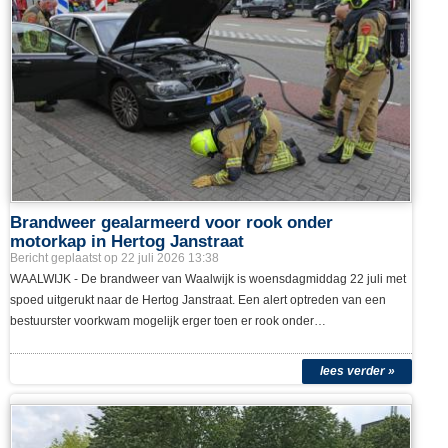
WAALWIJK - Op de A59 (Maasroute) ter hoogte van Waalwijk is
donderdmiddag 23 juli een auto van de weg geraakt. Het voertuig kwam
in de naastgelegen bosschage tot stilstand. De…
lees verder »
Brandweer gealarmeerd voor rook onder