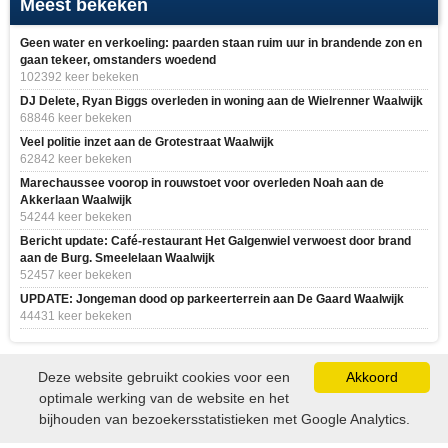
Dronken automobiliste rijdt rechtdoor in bocht en
botst op betonblok op Vredesplein
Bericht geplaatst op 18 juli 2026 16:36
WAALWIJK - Een automobiliste is zaterdagmiddag 18 juli gecrasht op het
Vredesplein in Waalwijk. De vrouw bleek veel te diep in het glaasje te
hebben gekeken en is door de…
lees verder »
Meest bekeken
Geen water en verkoeling: paarden staan ruim uur in brandende zon en
gaan tekeer, omstanders woedend
102392 keer bekeken
DJ Delete, Ryan Biggs overleden in woning aan de Wielrenner Waalwijk
68846 keer bekeken
Veel politie inzet aan de Grotestraat Waalwijk
62842 keer bekeken
Deze website gebruikt cookies voor een
Akkoord
Marechaussee voorop in rouwstoet voor overleden Noah aan de
optimale werking van de website en het
Akkerlaan Waalwijk
bijhouden van bezoekersstatistieken met Google Analytics.
54244 keer bekeken