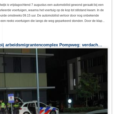
 7 augustus een automobilist gewond geraakt bij een ernstig ongeval. De
de kop tot stilstand kwam. In de auto trof de politie drugs aan. Het ongeluk
ekende oorzaak de controle over het stuur en botste op een reeks voertuigen
igrantencomplex Pompweg: verdach…