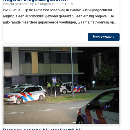
Auto slaat over de kop na botsing op geparkeerde
wagens: drugs aangetroffen
Bericht geplaatst op 07 augustus 2026 11:19
WAALWIJK - Op de Professor Asserweg in Waalwijk is vrijdagochtend 7
augustus een automobilist gewond geraakt bij een ernstig ongeval. De
auto ramde meerdere geparkeerde voertuigen, waarna het voertuig op…
lees verder »