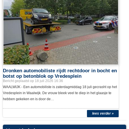
motorkap in Hertog Janstraat
Bericht geplaatst op 22 juli 2026 13:38
WAALWIJK - De brandweer van Waalwijk is woensdagmiddag 22 juli met
spoed uitgerukt naar de Hertog Janstraat. Een alert optreden van een
bestuurster voorkwam mogelijk erger toen er rook onder…
lees verder »