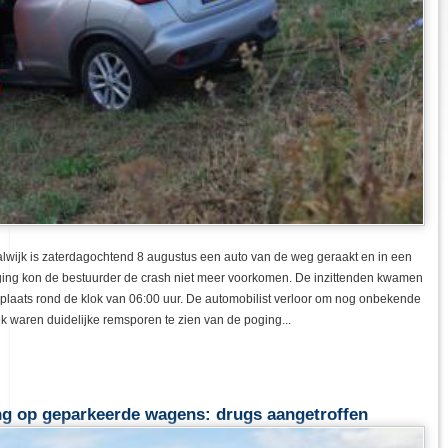
d 8 augustus een auto van de weg geraakt en in een droge sloot beland.
voorkomen. De inzittenden kwamen met de schrik vrij. Het eenzijdige
erloor om nog onbekende redenen de macht over het stuur. Op het wegdek