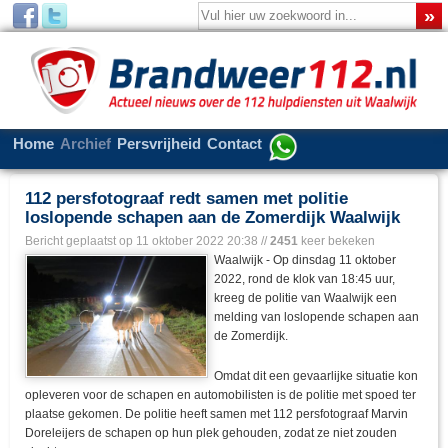
Home
Archief
Persvrijheid
Contact
112 persfotograaf redt samen met politie
loslopende schapen aan de Zomerdijk Waalwijk
Bericht geplaatst op
11 oktober 2022 20:38
//
2451
keer bekeken
Waalwijk - Op dinsdag 11 oktober
2022, rond de klok van 18:45 uur,
kreeg de politie van Waalwijk een
melding van loslopende schapen aan
de Zomerdijk.
Omdat dit een gevaarlijke situatie kon
opleveren voor de schapen en automobilisten is de politie met spoed ter
plaatse gekomen. De politie heeft samen met 112 persfotograaf Marvin
Doreleijers de schapen op hun plek gehouden, zodat ze niet zouden