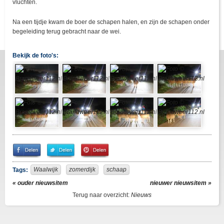
vluchten.
Na een tijdje kwam de boer de schapen halen, en zijn de schapen onder
begeleiding terug gebracht naar de wei.
Bekijk de foto's:
Share
Share
Pin
on
on
It!
Facebook
Twitter
Waalwijk
zomerdijk
schaap
Tags:
« ouder nieuwsitem
nieuwer nieuwsitem »
Terug naar overzicht:
Nieuws