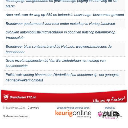
Minderjarige aangehouden na gewelddadige poging tot beroving op De
Markt
Auto raakt van de weg op A59 en belandt in bosschage: bestuurster gewond
Brandweer gealarmeerd voor rook onder motorkap in Hertog Janstraat
Dronken automobiliste rijdt rechtdoor in bocht en botst op betonblok op
Vredesplein
Brandweer blust containerbrand bij Het Lido: wegwerpbarbecues de
boosdoener
Grote inzet hulpdiensten bij Van Berckelodelaan na melding van
koolmonoxide
Politie valt woning binnen aan Diederikhof na anonieme tip: net geoogste
hennepkwekerij ontdekt
© Brandweer112.nl -
Copyright
Website wordt gehost door:
website:
Ondernemend nieuws