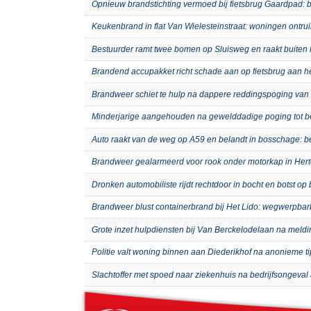
Opnieuw brandstichting vermoed bij fietsbrug Gaardpad: b
Keukenbrand in flat Van Wielesteinstraat: woningen ontru
Bestuurder ramt twee bomen op Sluisweg en raakt buiten 
Brandend accupakket richt schade aan op fietsbrug aan 
Brandweer schiet te hulp na dappere reddingspoging van 
Minderjarige aangehouden na gewelddadige poging tot b
Auto raakt van de weg op A59 en belandt in bosschage: 
Brandweer gealarmeerd voor rook onder motorkap in Hert
Dronken automobiliste rijdt rechtdoor in bocht en botst o
Brandweer blust containerbrand bij Het Lido: wegwerpb
Grote inzet hulpdiensten bij Van Berckelodelaan na meld
Politie valt woning binnen aan Diederikhof na anonieme t
Slachtoffer met spoed naar ziekenhuis na bedrijfsongeval 