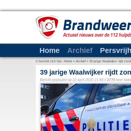
Home
Archief
Persvrij
U bevindt zich hier:
Home
»
Archief
»
39 jarige Waalwijker rijdt zond
39 jarige Waalwijker rijdt zon
Bericht geplaatst op
22 april 2020 21:48
//
2770
keer bek