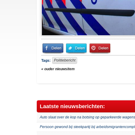
Share
Share
Pin
on
on
It!
Facebook
Twitter
Politiebericht
Tags:
« ouder nieuwsitem
Laatste nieuwsberichten:
Auto slaat over de kop na botsing op geparkeerde wagens
Persoon gewond bij steekpartij bij arbeidsmigrantenco