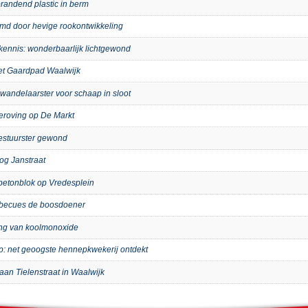
randend plastic in berm
imd door hevige rookontwikkeling
kennis: wonderbaarlijk lichtgewond
het Gaardpad Waalwijk
wandelaarster voor schaap in sloot
eroving op De Markt
bestuurster gewond
og Janstraat
p betonblok op Vredesplein
arbecues de boosdoener
ing van koolmonoxide
ip: net geoogste hennepkwekerij ontdekt
aan Tielenstraat in Waalwijk