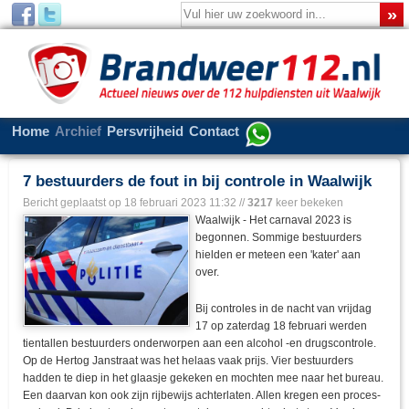
Home
Archief
Persvrijheid
Contact
7 bestuurders de fout in bij controle in Waalwijk
Bericht geplaatst op
18 februari 2023 11:32
//
3217
keer bekeken
Waalwijk - Het carnaval 2023 is
begonnen. Sommige bestuurders
hielden er meteen een 'kater' aan
over.
Bij controles in de nacht van vrijdag
17 op zaterdag 18 februari werden
tientallen bestuurders onderworpen aan een alcohol -en drugscontrole.
Op de Hertog Janstraat was het helaas vaak prijs. Vier bestuurders
hadden te diep in het glaasje gekeken en mochten mee naar het bureau.
Een daarvan kon ook zijn rijbewijs achterlaten. Allen kregen een proces-