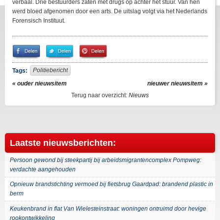
verbaal. Drie bestuurders zaten met drugs op achter het stuur. Van hen
werd bloed afgenomen door een arts. De uitslag volgt via het Nederlands
Forensisch Instituut.
Share
Share
Pin
on
on
It!
Facebook
Twitter
Politiebericht
Tags:
« ouder nieuwsitem
nieuwer nieuwsitem »
Terug naar overzicht:
Nieuws
Laatste nieuwsberichten:
Persoon gewond bij steekpartij bij arbeidsmigrantencomplex Pompweg:
verdachte aangehouden
Opnieuw brandstichting vermoed bij fietsbrug Gaardpad: brandend plastic in
berm
Keukenbrand in flat Van Wielesteinstraat: woningen ontruimd door hevige
rookontwikkeling