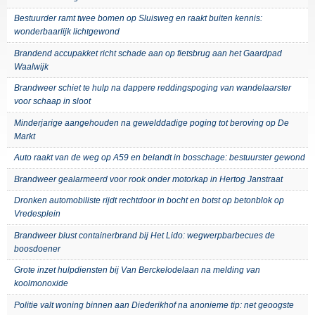
Bestuurder ramt twee bomen op Sluisweg en raakt buiten kennis:
wonderbaarlijk lichtgewond
Brandend accupakket richt schade aan op fietsbrug aan het Gaardpad
Waalwijk
Brandweer schiet te hulp na dappere reddingspoging van wandelaarster
voor schaap in sloot
Minderjarige aangehouden na gewelddadige poging tot beroving op De
Markt
Auto raakt van de weg op A59 en belandt in bosschage: bestuurster gewond
Brandweer gealarmeerd voor rook onder motorkap in Hertog Janstraat
Dronken automobiliste rijdt rechtdoor in bocht en botst op betonblok op
Vredesplein
Brandweer blust containerbrand bij Het Lido: wegwerpbarbecues de
boosdoener
Grote inzet hulpdiensten bij Van Berckelodelaan na melding van
koolmonoxide
Politie valt woning binnen aan Diederikhof na anonieme tip: net geoogste