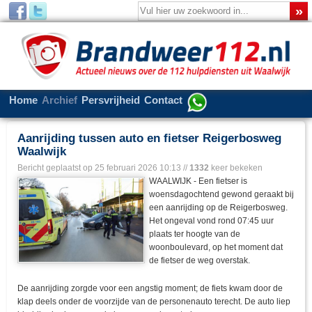
Home
Archief
Persvrijheid
Contact
Aanrijding tussen auto en fietser Reigerbosweg
Waalwijk
Bericht geplaatst op
25 februari 2026 10:13
//
1332
keer bekeken
WAALWIJK - Een fietser is
woensdagochtend gewond geraakt bij
een aanrijding op de Reigerbosweg.
Het ongeval vond rond 07:45 uur
plaats ter hoogte van de
woonboulevard, op het moment dat
de fietser de weg overstak.
De aanrijding zorgde voor een angstig moment; de fiets kwam door de
klap deels onder de voorzijde van de personenauto terecht. De auto liep