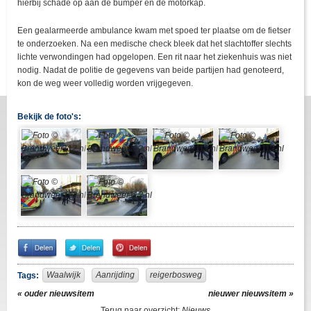
hierbij schade op aan de bumper en de motorkap.
Een gealarmeerde ambulance kwam met spoed ter plaatse om de fietser
te onderzoeken. Na een medische check bleek dat het slachtoffer slechts
lichte verwondingen had opgelopen. Een rit naar het ziekenhuis was niet
nodig. Nadat de politie de gegevens van beide partijen had genoteerd,
kon de weg weer volledig worden vrijgegeven.
Bekijk de foto's:
Share
Share
Pin
on
on
It!
Facebook
Twitter
Waalwijk
Aanrijding
reigerbosweg
Tags:
« ouder nieuwsitem
nieuwer nieuwsitem »
Terug naar overzicht:
Nieuws