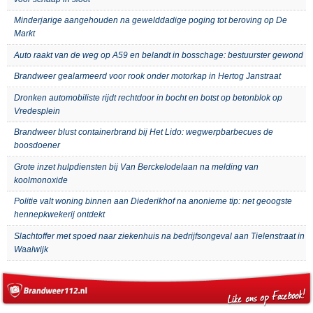
Minderjarige aangehouden na gewelddadige poging tot beroving op De
Markt
Auto raakt van de weg op A59 en belandt in bosschage: bestuurster gewond
Brandweer gealarmeerd voor rook onder motorkap in Hertog Janstraat
Dronken automobiliste rijdt rechtdoor in bocht en botst op betonblok op
Vredesplein
Brandweer blust containerbrand bij Het Lido: wegwerpbarbecues de
boosdoener
Grote inzet hulpdiensten bij Van Berckelodelaan na melding van
koolmonoxide
Politie valt woning binnen aan Diederikhof na anonieme tip: net geoogste
hennepkwekerij ontdekt
Slachtoffer met spoed naar ziekenhuis na bedrijfsongeval aan Tielenstraat in
Waalwijk