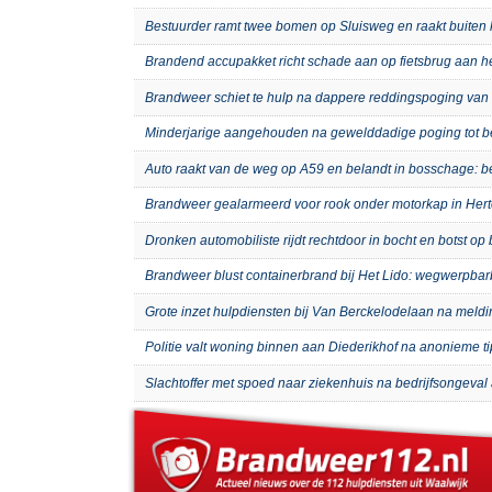
Bestuurder ramt twee bomen op Sluisweg en raakt buiten 
Brandend accupakket richt schade aan op fietsbrug aan 
Brandweer schiet te hulp na dappere reddingspoging van 
Minderjarige aangehouden na gewelddadige poging tot b
Auto raakt van de weg op A59 en belandt in bosschage: 
Brandweer gealarmeerd voor rook onder motorkap in Hert
Dronken automobiliste rijdt rechtdoor in bocht en botst o
Brandweer blust containerbrand bij Het Lido: wegwerpb
Grote inzet hulpdiensten bij Van Berckelodelaan na meld
Politie valt woning binnen aan Diederikhof na anonieme t
Slachtoffer met spoed naar ziekenhuis na bedrijfsongeval 