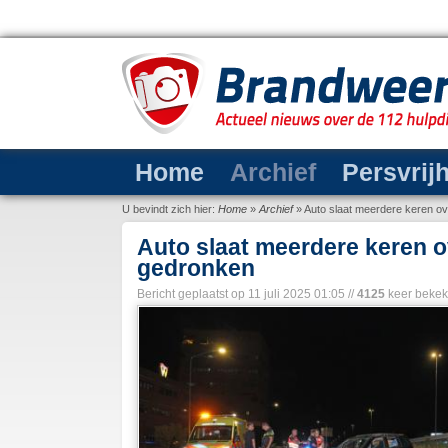
Home
Archief
Persvrij
U bevindt zich hier:
Home
»
Archief
»
Auto slaat meerdere keren ov
Auto slaat meerdere keren o
gedronken
Bericht geplaatst op
11 juli 2025 01:05
//
4125
keer beke