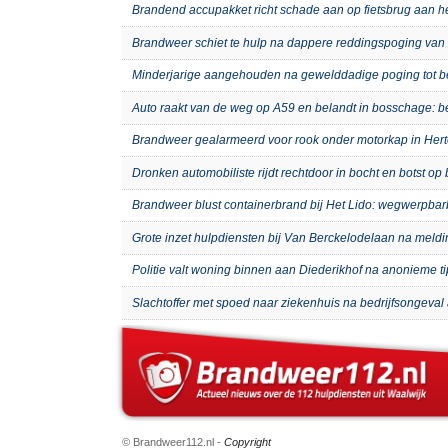
Brandend accupakket richt schade aan op fietsbrug aan 
Brandweer schiet te hulp na dappere reddingspoging van 
Minderjarige aangehouden na gewelddadige poging tot b
Auto raakt van de weg op A59 en belandt in bosschage: 
Brandweer gealarmeerd voor rook onder motorkap in Hert
Dronken automobiliste rijdt rechtdoor in bocht en botst o
Brandweer blust containerbrand bij Het Lido: wegwerpb
Grote inzet hulpdiensten bij Van Berckelodelaan na meld
Politie valt woning binnen aan Diederikhof na anonieme t
Slachtoffer met spoed naar ziekenhuis na bedrijfsongeval 
© Brandweer112.nl -
Copyright