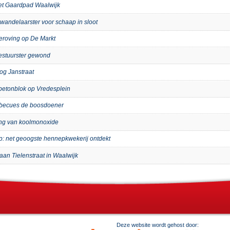
het Gaardpad Waalwijk
wandelaarster voor schaap in sloot
eroving op De Markt
bestuurster gewond
og Janstraat
p betonblok op Vredesplein
arbecues de boosdoener
ing van koolmonoxide
ip: net geoogste hennepkwekerij ontdekt
aan Tielenstraat in Waalwijk
Deze website wordt gehost door: