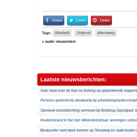
Share
Share
Pin
on
on
It!
Facebook
Twitter
Waalwijk
Ongeval
altenaweg
Tags:
« ouder nieuwsitem
Laatste nieuwsberichten:
Auto slaat over de kop na botsing op geparkeerde wagens
Persoon gewond bij steekpartij bij arbeidsmigrantenco
Opnieuw brandstichting vermoed bij fietsbrug Gaardpad: b
Keukenbrand in flat Van Wielesteinstraat: woningen ontru
Bestuurder ramt twee bomen op Sluisweg en raakt buiten 