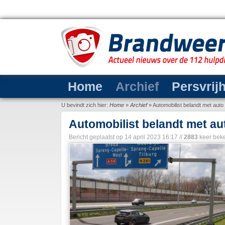
Home
Archief
Persvrij
U bevindt zich hier:
Home
»
Archief
»
Automobilist belandt met aut
Automobilist belandt met au
Bericht geplaatst op
14 april 2023 16:17
//
2883
keer bek