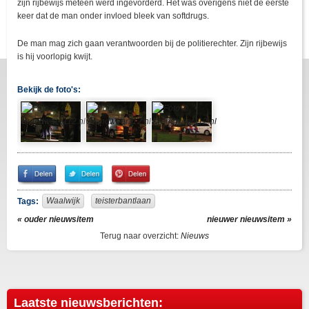
zijn rijbewijs meteen werd ingevorderd. Het was overigens niet de eerste
keer dat de man onder invloed bleek van softdrugs.
De man mag zich gaan verantwoorden bij de politierechter. Zijn rijbewijs
is hij voorlopig kwijt.
Bekijk de foto's:
Share
Share
Pin
on
on
It!
Facebook
Twitter
Waalwijk
teisterbantlaan
Tags:
« ouder nieuwsitem
nieuwer nieuwsitem »
Terug naar overzicht:
Nieuws
Laatste nieuwsberichten: