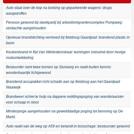
Auto slaat over de kop na botsing op geparkeerde wagens: drugs
aangetroffen
Persoon gewond bij steekpartij bij arbeidsmigrantencomplex Pompweg:
verdachte aangehouden
Opnieuw brandstichting vermoed bij fietsbrug Gaardpad: brandend plastic in
berm
Keukenbrand in flat Van Wielesteinstraat: woningen ontruimd door hevige
rookontwikkeling
Bestuurder ramt twee bomen op Sluisweg en raakt buiten kennis:
wonderbaarlijk lichtgewond
Brandend accupakket richt schade aan op fietsbrug aan het Gaardpad
Waalwijk
Brandweer schiet te hulp na dappere reddingspoging van wandelaarster
voor schaap in sloot
Minderjarige aangehouden na gewelddadige poging tot beroving op De
Markt
Auto raakt van de weg op A59 en belandt in bosschage: bestuurster gewond