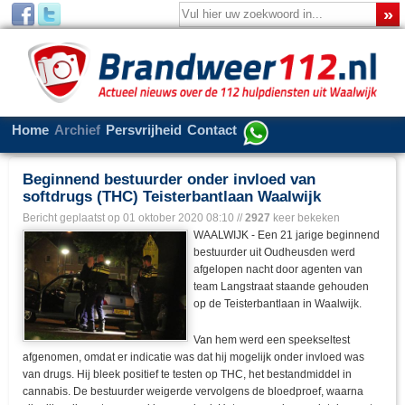
Home
Archief
Persvrijheid
Contact
Beginnend bestuurder onder invloed van
softdrugs (THC) Teisterbantlaan Waalwijk
Bericht geplaatst op
01 oktober 2020 08:10
//
2927
keer bekeken
WAALWIJK - Een 21 jarige beginnend
bestuurder uit Oudheusden werd
afgelopen nacht door agenten van
team Langstraat staande gehouden
op de Teisterbantlaan in Waalwijk.
Van hem werd een speekseltest
afgenomen, omdat er indicatie was dat hij mogelijk onder invloed was
van drugs. Hij bleek positief te testen op THC, het bestandmiddel in
cannabis. De bestuurder weigerde vervolgens de bloedproef, waarna