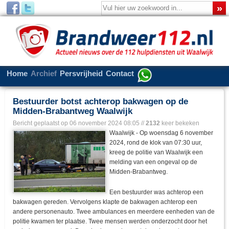
Home
Archief
Persvrijheid
Contact
Bestuurder botst achterop bakwagen op de
Midden-Brabantweg Waalwijk
Bericht geplaatst op
06 november 2024 08:05
//
2132
keer bekeken
Waalwijk - Op woensdag 6 november
2024, rond de klok van 07:30 uur,
kreeg de politie van Waalwijk een
melding van een ongeval op de
Midden-Brabantweg.
Een bestuurder was achterop een
bakwagen gereden. Vervolgens klapte de bakwagen achterop een
andere personenauto. Twee ambulances en meerdere eenheden van de
politie kwamen ter plaatse. Twee mensen werden onderzocht door het