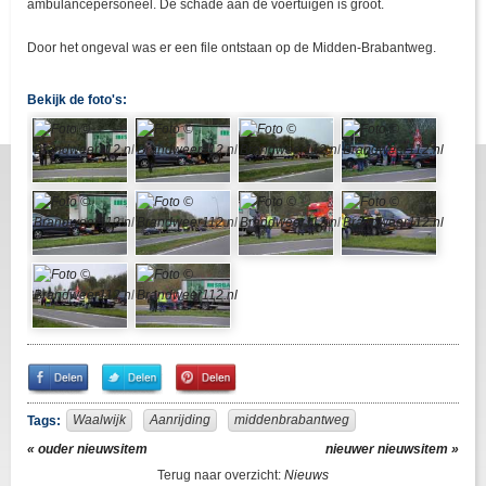
ambulancepersoneel. De schade aan de voertuigen is groot.
Door het ongeval was er een file ontstaan op de Midden-Brabantweg.
Bekijk de foto's:
Share
Share
Pin
on
on
It!
Facebook
Twitter
Waalwijk
Aanrijding
middenbrabantweg
Tags:
« ouder nieuwsitem
nieuwer nieuwsitem »
Terug naar overzicht:
Nieuws