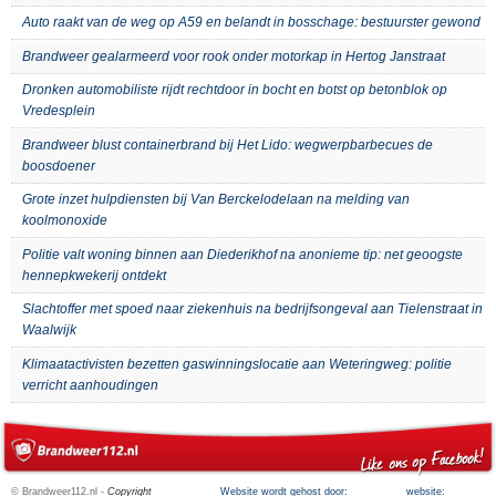
Auto raakt van de weg op A59 en belandt in bosschage: bestuurster gewond
Brandweer gealarmeerd voor rook onder motorkap in Hertog Janstraat
Dronken automobiliste rijdt rechtdoor in bocht en botst op betonblok op
Vredesplein
Brandweer blust containerbrand bij Het Lido: wegwerpbarbecues de
boosdoener
Grote inzet hulpdiensten bij Van Berckelodelaan na melding van
koolmonoxide
Politie valt woning binnen aan Diederikhof na anonieme tip: net geoogste
hennepkwekerij ontdekt
Slachtoffer met spoed naar ziekenhuis na bedrijfsongeval aan Tielenstraat in
Waalwijk
Klimaatactivisten bezetten gaswinningslocatie aan Weteringweg: politie
verricht aanhoudingen
© Brandweer112.nl -
Copyright
Website wordt gehost door:
website: