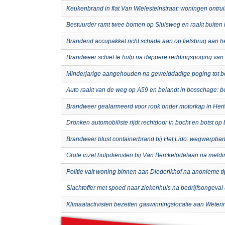
Keukenbrand in flat Van Wielesteinstraat: woningen ontru
Bestuurder ramt twee bomen op Sluisweg en raakt buiten 
Brandend accupakket richt schade aan op fietsbrug aan 
Brandweer schiet te hulp na dappere reddingspoging van 
Minderjarige aangehouden na gewelddadige poging tot b
Auto raakt van de weg op A59 en belandt in bosschage: 
Brandweer gealarmeerd voor rook onder motorkap in Hert
Dronken automobiliste rijdt rechtdoor in bocht en botst o
Brandweer blust containerbrand bij Het Lido: wegwerpb
Grote inzet hulpdiensten bij Van Berckelodelaan na meld
Politie valt woning binnen aan Diederikhof na anonieme t
Slachtoffer met spoed naar ziekenhuis na bedrijfsongeval 
Klimaatactivisten bezetten gaswinningslocatie aan Weteri