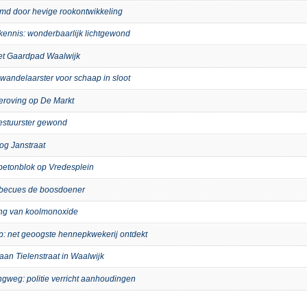
imd door hevige rookontwikkeling
kennis: wonderbaarlijk lichtgewond
het Gaardpad Waalwijk
wandelaarster voor schaap in sloot
eroving op De Markt
bestuurster gewond
og Janstraat
p betonblok op Vredesplein
arbecues de boosdoener
ing van koolmonoxide
ip: net geoogste hennepkwekerij ontdekt
aan Tielenstraat in Waalwijk
ngweg: politie verricht aanhoudingen