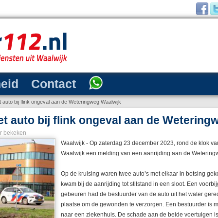
heid
Contact
 auto bij flink ongeval aan de Weteringweg Waalwijk
et auto bij flink ongeval aan de Wetering
r bekeken
Waalwijk - Op zaterdag 23 december 2023, rond de klok van 
Waalwijk een melding van een aanrijding aan de Wetering
Op de kruising waren twee auto’s met elkaar in botsing ge
kwam bij de aanrijding tot stilstand in een sloot. Een voorbi
gebeuren had de bestuurder van de auto uit het water ge
plaatse om de gewonden te verzorgen. Een bestuurder is m
naar een ziekenhuis. De schade aan de beide voertuigen is