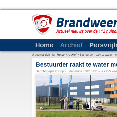
Home
Archief
Persvrij
U bevindt zich hier:
Home
»
Archief
»
Bestuurder raakt te water met
Bestuurder raakt te water m
Bericht geplaatst op
23 december 2023 13:52
//
2955
kee