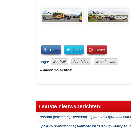
Share
Share
Pin
on
on
It!
Facebook
Twitter
Waalwijk
Aanrijding
weteringweg
Tags:
« ouder nieuwsitem
Laatste nieuwsberichten:
Persoon gewond bij steekpartij bij arbeidsmigrantenco
Opnieuw brandstichting vermoed bij fietsbrug Gaardpad: b