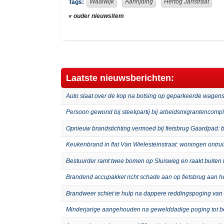
Waalwijk
Aanrijding
Hertog Janstraat
Tags:
« ouder nieuwsitem
Laatste nieuwsberichten:
Auto slaat over de kop na botsing op geparkeerde wagens
Persoon gewond bij steekpartij bij arbeidsmigrantenco
Opnieuw brandstichting vermoed bij fietsbrug Gaardpad: b
Keukenbrand in flat Van Wielesteinstraat: woningen ontru
Bestuurder ramt twee bomen op Sluisweg en raakt buiten 
Brandend accupakket richt schade aan op fietsbrug aan 
Brandweer schiet te hulp na dappere reddingspoging van 
Minderjarige aangehouden na gewelddadige poging tot b