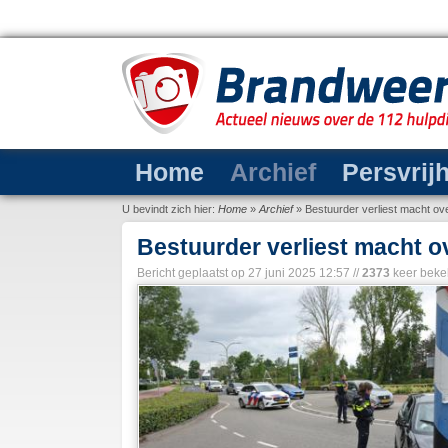
Home
Archief
Persvrij
U bevindt zich hier:
Home
»
Archief
»
Bestuurder verliest macht ove
Bestuurder verliest macht o
Bericht geplaatst op
27 juni 2025 12:57
//
2373
keer beke