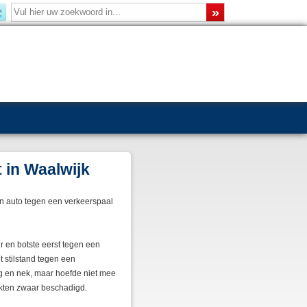
 in Waalwijk
en auto tegen een verkeerspaal
r en botste eerst tegen een
t stilstand tegen een
ug en nek, maar hoefde niet mee
akten zwaar beschadigd.