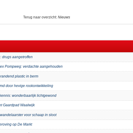
Terug naar overzicht:
Nieuws
: drugs aangetroffen
mplex Pompweg: verdachte aangehouden
randend plastic in berm
imd door hevige rookontwikkeling
kennis: wonderbaarlijk lichtgewond
het Gaardpad Waalwijk
wandelaarster voor schaap in sloot
eroving op De Markt