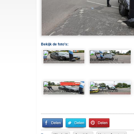
Bekijk de foto's:
Share
Share
Pin
on
on
It!
Facebook
Twitter