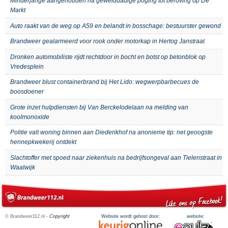
Minderjarige aangehouden na gewelddadige poging tot beroving op De
Markt
Auto raakt van de weg op A59 en belandt in bosschage: bestuurster gewond
Brandweer gealarmeerd voor rook onder motorkap in Hertog Janstraat
Dronken automobiliste rijdt rechtdoor in bocht en botst op betonblok op
Vredesplein
Brandweer blust containerbrand bij Het Lido: wegwerpbarbecues de
boosdoener
Grote inzet hulpdiensten bij Van Berckelodelaan na melding van
koolmonoxide
Politie valt woning binnen aan Diederikhof na anonieme tip: net geoogste
hennepkwekerij ontdekt
Slachtoffer met spoed naar ziekenhuis na bedrijfsongeval aan Tielenstraat in
Waalwijk
© Brandweer112.nl -
Copyright
Website wordt gehost door:
website: