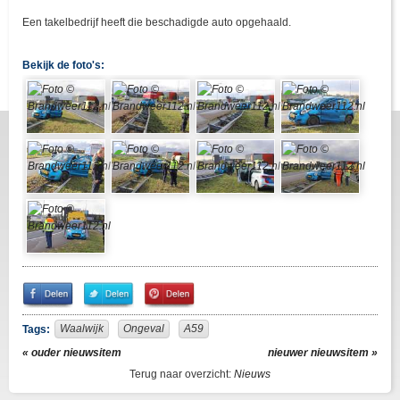
Een takelbedrijf heeft die beschadigde auto opgehaald.
Bekijk de foto's:
Share
Share
Pin
on
on
It!
Facebook
Twitter
Waalwijk
Ongeval
A59
Tags:
« ouder nieuwsitem
nieuwer nieuwsitem »
Terug naar overzicht:
Nieuws