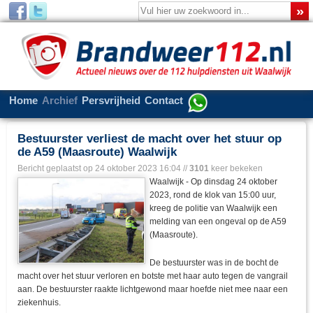
Home
Archief
Persvrijheid
Contact
Bestuurster verliest de macht over het stuur op
de A59 (Maasroute) Waalwijk
Bericht geplaatst op
24 oktober 2023 16:04
//
3101
keer bekeken
Waalwijk - Op dinsdag 24 oktober
2023, rond de klok van 15:00 uur,
kreeg de politie van Waalwijk een
melding van een ongeval op de A59
(Maasroute).
De bestuurster was in de bocht de
macht over het stuur verloren en botste met haar auto tegen de vangrail
aan. De bestuurster raakte lichtgewond maar hoefde niet mee naar een
ziekenhuis.