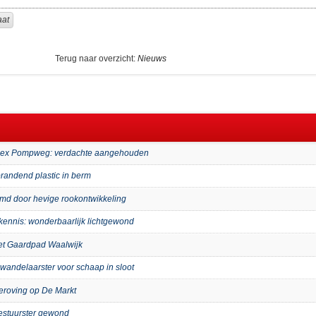
aat
Terug naar overzicht:
Nieuws
mplex Pompweg: verdachte aangehouden
randend plastic in berm
imd door hevige rookontwikkeling
kennis: wonderbaarlijk lichtgewond
het Gaardpad Waalwijk
wandelaarster voor schaap in sloot
eroving op De Markt
bestuurster gewond