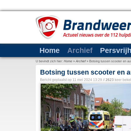
Home
Archief
Persvrij
U bevindt zich hier:
Home
»
Archief
»
Botsing tussen scooter en au
Botsing tussen scooter en a
Bericht geplaatst op
11 mei 2024 13:29
//
2623
keer beke