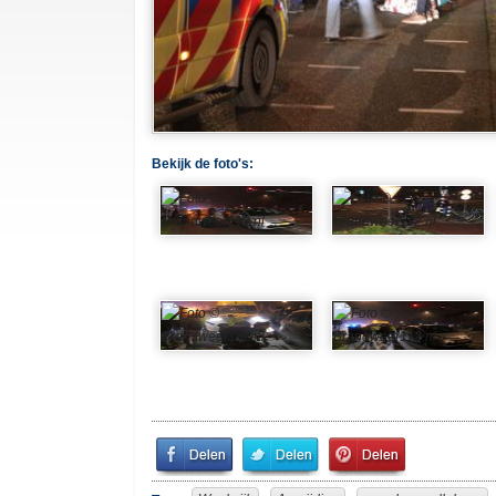
Bekijk de foto's:
Share
Share
Pin
on
on
It!
Facebook
Twitter