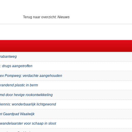
Terug naar overzicht:
Nieuws
Brabantweg
: drugs aangetroffen
mplex Pompweg: verdachte aangehouden
randend plastic in berm
imd door hevige rookontwikkeling
kennis: wonderbaarlijk lichtgewond
het Gaardpad Waalwijk
wandelaarster voor schaap in sloot