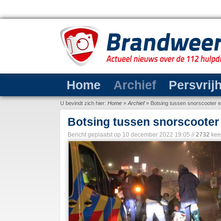
Home
Archief
Persvrij
U bevindt zich hier:
Home
»
Archief
»
Botsing tussen snorscooter e
Botsing tussen snorscooter 
Bericht geplaatst op
10 december 2022 19:05
//
2732
kee