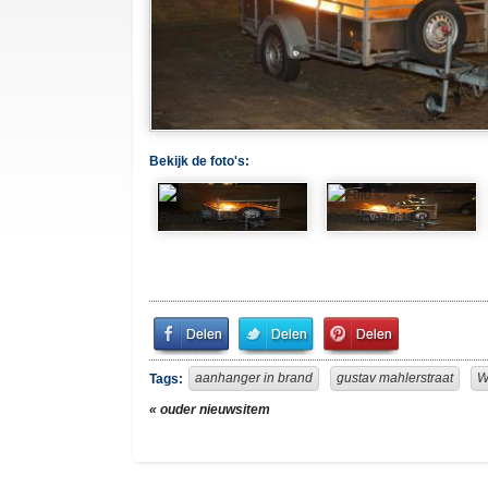
Bekijk de foto's:
Share
Share
Pin
on
on
It!
Facebook
Twitter
aanhanger in brand
gustav mahlerstraat
W
Tags:
« ouder nieuwsitem