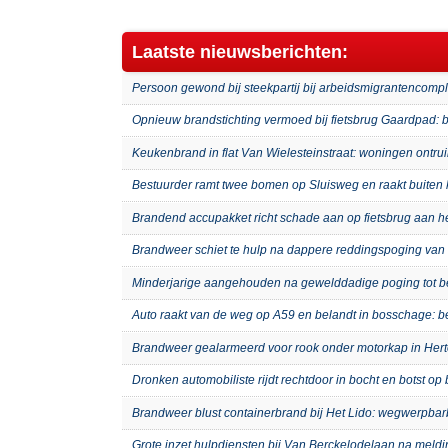
Laatste nieuwsberichten:
Persoon gewond bij steekpartij bij arbeidsmigrantenco
Opnieuw brandstichting vermoed bij fietsbrug Gaardpad: b
Keukenbrand in flat Van Wielesteinstraat: woningen ontru
Bestuurder ramt twee bomen op Sluisweg en raakt buiten 
Brandend accupakket richt schade aan op fietsbrug aan 
Brandweer schiet te hulp na dappere reddingspoging van 
Minderjarige aangehouden na gewelddadige poging tot b
Auto raakt van de weg op A59 en belandt in bosschage: 
Brandweer gealarmeerd voor rook onder motorkap in Hert
Dronken automobiliste rijdt rechtdoor in bocht en botst o
Brandweer blust containerbrand bij Het Lido: wegwerpb
Grote inzet hulpdiensten bij Van Berckelodelaan na meld