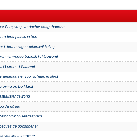
mplex Pompweg: verdachte aangehouden
randend plastic in berm
imd door hevige rookontwikkeling
kennis: wonderbaarlijk lichtgewond
het Gaardpad Waalwijk
wandelaarster voor schaap in sloot
eroving op De Markt
bestuurster gewond
og Janstraat
p betonblok op Vredesplein
arbecues de boosdoener
ing van koolmonoxide