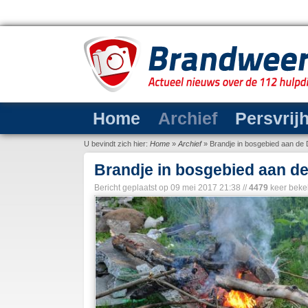
Home
Archief
Persvrij
U bevindt zich hier:
Home
»
Archief
»
Brandje in bosgebied aan de
Brandje in bosgebied aan d
Bericht geplaatst op
09 mei 2017 21:38
//
4479
keer beke