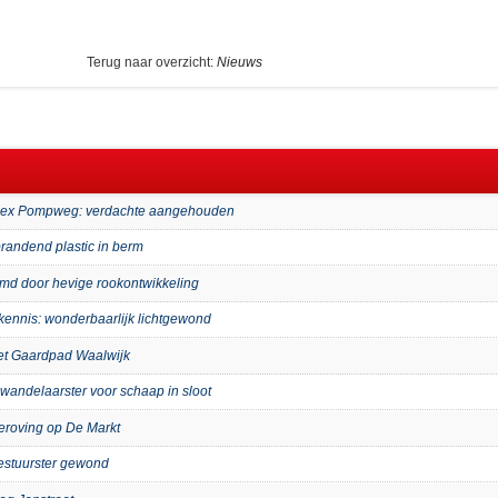
Terug naar overzicht:
Nieuws
mplex Pompweg: verdachte aangehouden
randend plastic in berm
imd door hevige rookontwikkeling
kennis: wonderbaarlijk lichtgewond
het Gaardpad Waalwijk
wandelaarster voor schaap in sloot
eroving op De Markt
bestuurster gewond