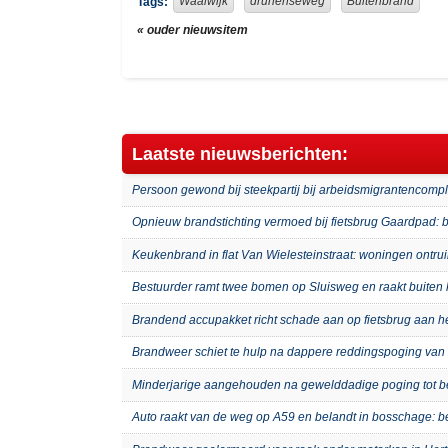
Waalwijk
drunenseweg
Buitenbrand
Tags:
« ouder nieuwsitem
Laatste nieuwsberichten:
Persoon gewond bij steekpartij bij arbeidsmigrantenco
Opnieuw brandstichting vermoed bij fietsbrug Gaardpad: b
Keukenbrand in flat Van Wielesteinstraat: woningen ontru
Bestuurder ramt twee bomen op Sluisweg en raakt buiten 
Brandend accupakket richt schade aan op fietsbrug aan 
Brandweer schiet te hulp na dappere reddingspoging van 
Minderjarige aangehouden na gewelddadige poging tot b
Auto raakt van de weg op A59 en belandt in bosschage: 