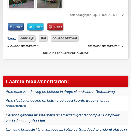
Laatst aangepast op 05 mei 2025 18:12
Share
Share
Pin
on
on
It!
Facebook
Twitter
Waalwijk
stof
hollandsestraat
Tags:
« ouder nieuwsitem
nieuwer nieuwsitem »
Terug naar overzicht:
Nieuws
Laatste nieuwsberichten:
Auto raakt van de weg en belandt in droge sloot Midden-Brabantweg
Auto slaat over de kop na botsing op geparkeerde wagens: drugs
aangetroffen
Persoon gewond bij steekpartij bij arbeidsmigrantencomplex Pompweg:
verdachte aangehouden
Opnieuw brandstichting vermoed bij fietsbrug Gaardpad: brandend plastic in