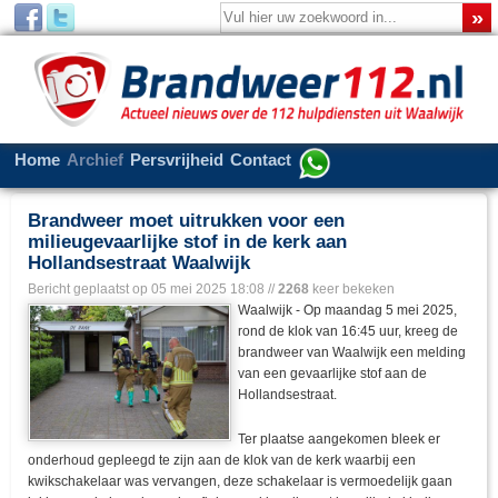
Home
Archief
Persvrijheid
Contact
Brandweer moet uitrukken voor een
milieugevaarlijke stof in de kerk aan
Hollandsestraat Waalwijk
Bericht geplaatst op
05 mei 2025 18:08
//
2268
keer bekeken
Waalwijk - Op maandag 5 mei 2025,
rond de klok van 16:45 uur, kreeg de
brandweer van Waalwijk een melding
van een gevaarlijke stof aan de
Hollandsestraat.
Ter plaatse aangekomen bleek er
onderhoud gepleegd te zijn aan de klok van de kerk waarbij een
kwikschakelaar was vervangen, deze schakelaar is vermoedelijk gaan