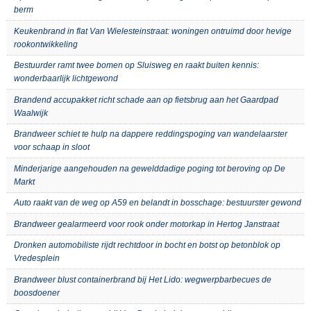
berm
Keukenbrand in flat Van Wielesteinstraat: woningen ontruimd door hevige
rookontwikkeling
Bestuurder ramt twee bomen op Sluisweg en raakt buiten kennis:
wonderbaarlijk lichtgewond
Brandend accupakket richt schade aan op fietsbrug aan het Gaardpad
Waalwijk
Brandweer schiet te hulp na dappere reddingspoging van wandelaarster
voor schaap in sloot
Minderjarige aangehouden na gewelddadige poging tot beroving op De
Markt
Auto raakt van de weg op A59 en belandt in bosschage: bestuurster gewond
Brandweer gealarmeerd voor rook onder motorkap in Hertog Janstraat
Dronken automobiliste rijdt rechtdoor in bocht en botst op betonblok op
Vredesplein
Brandweer blust containerbrand bij Het Lido: wegwerpbarbecues de
boosdoener