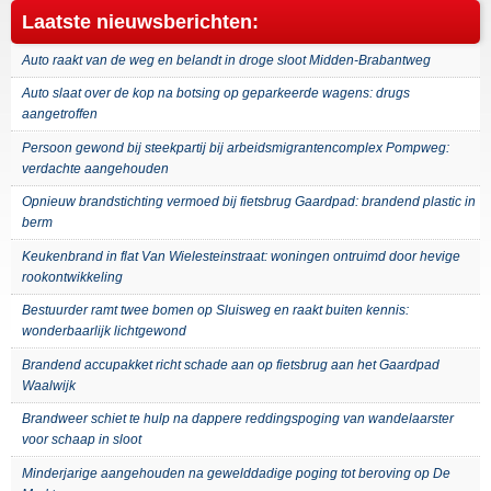
Laatste nieuwsberichten:
Auto raakt van de weg en belandt in droge sloot Midden-Brabantweg
Auto slaat over de kop na botsing op geparkeerde wagens: drugs
aangetroffen
Persoon gewond bij steekpartij bij arbeidsmigrantencomplex Pompweg:
verdachte aangehouden
Opnieuw brandstichting vermoed bij fietsbrug Gaardpad: brandend plastic in
berm
Keukenbrand in flat Van Wielesteinstraat: woningen ontruimd door hevige
rookontwikkeling
Bestuurder ramt twee bomen op Sluisweg en raakt buiten kennis:
wonderbaarlijk lichtgewond
Brandend accupakket richt schade aan op fietsbrug aan het Gaardpad
Waalwijk
Brandweer schiet te hulp na dappere reddingspoging van wandelaarster
voor schaap in sloot
Minderjarige aangehouden na gewelddadige poging tot beroving op De