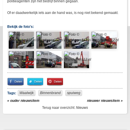
politieagenten zijn het bedrijf binnen gegaan.
Of er daadwerkelijk iets aan de hand was, is nog niet bekend gemaakt.
Bekijk de foto's:
Share
Share
Pin
on
on
It!
Facebook
Twitter
Waalwijk
Binnenbrand
spuiweg
Tags:
« ouder nieuwsitem
nieuwer nieuwsitem »
Terug naar overzicht:
Nieuws