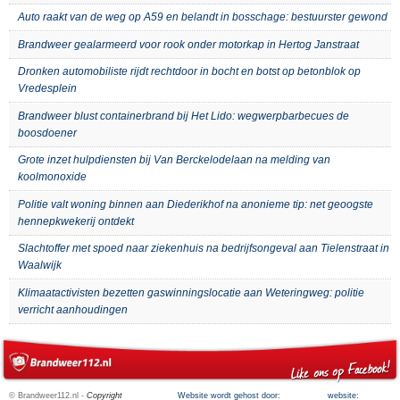
Auto raakt van de weg op A59 en belandt in bosschage: bestuurster gewond
Brandweer gealarmeerd voor rook onder motorkap in Hertog Janstraat
Dronken automobiliste rijdt rechtdoor in bocht en botst op betonblok op
Vredesplein
Brandweer blust containerbrand bij Het Lido: wegwerpbarbecues de
boosdoener
Grote inzet hulpdiensten bij Van Berckelodelaan na melding van
koolmonoxide
Politie valt woning binnen aan Diederikhof na anonieme tip: net geoogste
hennepkwekerij ontdekt
Slachtoffer met spoed naar ziekenhuis na bedrijfsongeval aan Tielenstraat in
Waalwijk
Klimaatactivisten bezetten gaswinningslocatie aan Weteringweg: politie
verricht aanhoudingen
© Brandweer112.nl -
Copyright
Website wordt gehost door:
website: