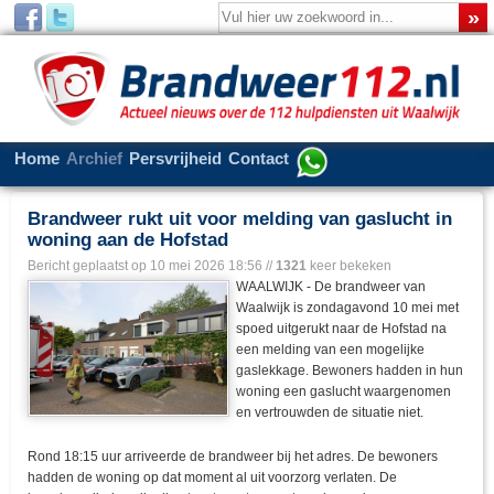
Home
Archief
Persvrijheid
Contact
Brandweer rukt uit voor melding van gaslucht in
woning aan de Hofstad
Bericht geplaatst op
10 mei 2026 18:56
//
1321
keer bekeken
WAALWIJK - De brandweer van
Waalwijk is zondagavond 10 mei met
spoed uitgerukt naar de Hofstad na
een melding van een mogelijke
gaslekkage. Bewoners hadden in hun
woning een gaslucht waargenomen
en vertrouwden de situatie niet.
Rond 18:15 uur arriveerde de brandweer bij het adres. De bewoners
hadden de woning op dat moment al uit voorzorg verlaten. De