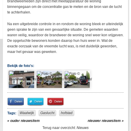
brandweerlieden zijn direct met meetapparatuur de woning
binnengegaan om de concentratie gas te meten en de bron van de lucht
te achterhalen.
Na een uitgebreide controle in en rondom de woning bleek er uiteindelijk
geen sprake te zijn van een gevaarlijke situatie. De gemeten waarden
waren veilig, waardoor de brandweer de woning snel weer kon vrijgeven.
De opgeluchte bewoners konden daarop hun huis weer in. Wat de
exacte oorzaak van de vreemde lucht was, is niet duidelijk geworden,
maar het gevaar was geweken.
Bekijk de foto's:
Share
Share
Pin
on
on
It!
Facebook
Twitter
Waalwijk
Gaslucht
hofstad
Tags:
« ouder nieuwsitem
nieuwer nieuwsitem »
Terug naar overzicht:
Nieuws