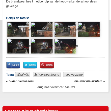
De brandweer heeft met behulp van de hoogwerker de schoorsteen
geveegd.
Bekijk de foto's:
Share
Share
Pin
on
on
It!
Facebook
Twitter
Waalwijk
Schoorsteenbrand
nieuwe zeine
Tags:
« ouder nieuwsitem
nieuwer nieuwsitem »
Terug naar overzicht:
Nieuws