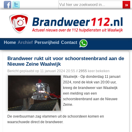
Home
Archief
Persvrijheid
Contact
Brandweer rukt uit voor schoorsteenbrand aan de
Nieuwe Zeine Waalwijk
Bericht geplaatst op
11 januari 2024 20:55
//
2955
keer bekeken
Waalwijk - Op donderdag 11 januari
2024, rond de klok van 20:00 uur,
kreeg de brandweer van Waalwijk
een melding van een
schoorsteenbrand aan de Nieuwe
Zeine.
De overbuurman zag vlammen uit de schoorsteen komen en
waarschuwde direct de brandweer.