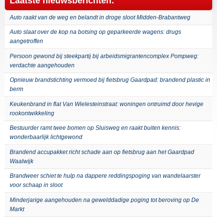
Laatste nieuwsberichten:
Auto raakt van de weg en belandt in droge sloot Midden-Brabantweg
Auto slaat over de kop na botsing op geparkeerde wagens: drugs
aangetroffen
Persoon gewond bij steekpartij bij arbeidsmigrantencomplex Pompweg:
verdachte aangehouden
Opnieuw brandstichting vermoed bij fietsbrug Gaardpad: brandend plastic in
berm
Keukenbrand in flat Van Wielesteinstraat: woningen ontruimd door hevige
rookontwikkeling
Bestuurder ramt twee bomen op Sluisweg en raakt buiten kennis:
wonderbaarlijk lichtgewond
Brandend accupakket richt schade aan op fietsbrug aan het Gaardpad
Waalwijk
Brandweer schiet te hulp na dappere reddingspoging van wandelaarster
voor schaap in sloot
Minderjarige aangehouden na gewelddadige poging tot beroving op De
Markt