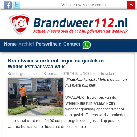
Home
Archief
Persvrijheid
Contact
Brandweer voorkomt erger na gaslek in
Wederikstraat Waalwijk
Bericht geplaatst op
18 februari 2026 14:35
//
1074
keer bekeken
WhatsApp-kanaal : Meld u nu aan en
mis niets! Klik hier
WAALWIJK - Bewoners van de
Wederikstraat in Waalwijk zijn
woensdagmiddag opgeschrikt door
een gaslek. Tijdens werkzaamheden
in de straat werd rond 14:00 uur per ongeluk een gasleiding geraakt,
waarna het gas onder hoorbare druk ontsnapte.