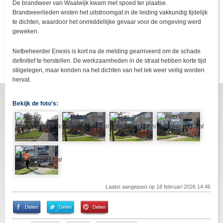
De brandweer van Waalwijk kwam met spoed ter plaatse.
Brandweerlieden wisten het uitstroomgat in de leiding vakkundig tijdelijk
te dichten, waardoor het onmiddellijke gevaar voor de omgeving werd
geweken.
Netbeheerder Enexis is kort na de melding gearriveerd om de schade
definitief te herstellen. De werkzaamheden in de straat hebben korte tijd
stilgelegen, maar konden na het dichten van het lek weer veilig worden
hervat.
Bekijk de foto's:
Laatst aangepast op 18 februari 2026 14:46
Share
Share
Pin
on
on
It!
Facebook
Twitter