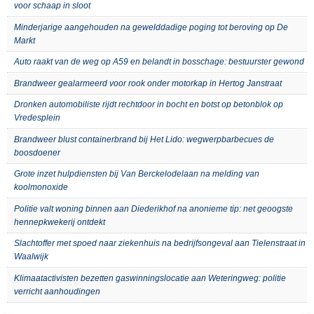
voor schaap in sloot
Minderjarige aangehouden na gewelddadige poging tot beroving op De
Markt
Auto raakt van de weg op A59 en belandt in bosschage: bestuurster gewond
Brandweer gealarmeerd voor rook onder motorkap in Hertog Janstraat
Dronken automobiliste rijdt rechtdoor in bocht en botst op betonblok op
Vredesplein
Brandweer blust containerbrand bij Het Lido: wegwerpbarbecues de
boosdoener
Grote inzet hulpdiensten bij Van Berckelodelaan na melding van
koolmonoxide
Politie valt woning binnen aan Diederikhof na anonieme tip: net geoogste
hennepkwekerij ontdekt
Slachtoffer met spoed naar ziekenhuis na bedrijfsongeval aan Tielenstraat in
Waalwijk
Klimaatactivisten bezetten gaswinningslocatie aan Weteringweg: politie
verricht aanhoudingen