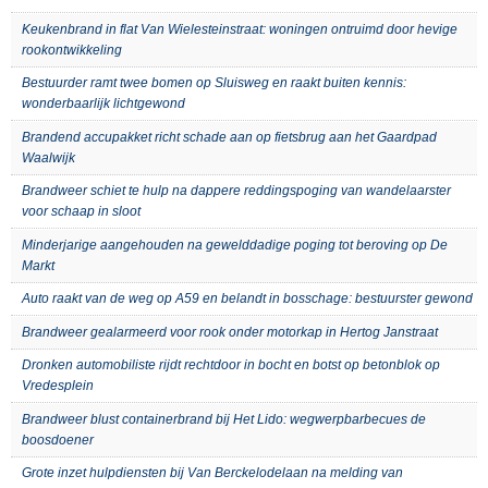
Keukenbrand in flat Van Wielesteinstraat: woningen ontruimd door hevige
rookontwikkeling
Bestuurder ramt twee bomen op Sluisweg en raakt buiten kennis:
wonderbaarlijk lichtgewond
Brandend accupakket richt schade aan op fietsbrug aan het Gaardpad
Waalwijk
Brandweer schiet te hulp na dappere reddingspoging van wandelaarster
voor schaap in sloot
Minderjarige aangehouden na gewelddadige poging tot beroving op De
Markt
Auto raakt van de weg op A59 en belandt in bosschage: bestuurster gewond
Brandweer gealarmeerd voor rook onder motorkap in Hertog Janstraat
Dronken automobiliste rijdt rechtdoor in bocht en botst op betonblok op
Vredesplein
Brandweer blust containerbrand bij Het Lido: wegwerpbarbecues de
boosdoener
Grote inzet hulpdiensten bij Van Berckelodelaan na melding van