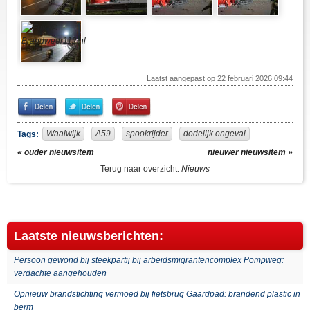
Laatst aangepast op 22 februari 2026 09:44
Share
Share
Pin
on
on
It!
Facebook
Twitter
Waalwijk
A59
spookrijder
dodelijk ongeval
Tags:
« ouder nieuwsitem
nieuwer nieuwsitem »
Terug naar overzicht:
Nieuws
Laatste nieuwsberichten:
Persoon gewond bij steekpartij bij arbeidsmigrantencomplex Pompweg:
verdachte aangehouden
Opnieuw brandstichting vermoed bij fietsbrug Gaardpad: brandend plastic in
berm