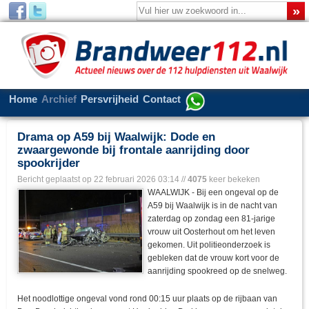
Home
Archief
Persvrijheid
Contact
Drama op A59 bij Waalwijk: Dode en
zwaargewonde bij frontale aanrijding door
spookrijder
Bericht geplaatst op
22 februari 2026 03:14
//
4075
keer bekeken
WAALWIJK - Bij een ongeval op de
A59 bij Waalwijk is in de nacht van
zaterdag op zondag een 81-jarige
vrouw uit Oosterhout om het leven
gekomen. Uit politieonderzoek is
gebleken dat de vrouw kort voor de
aanrijding spookreed op de snelweg.
Het noodlottige ongeval vond rond 00:15 uur plaats op de rijbaan van