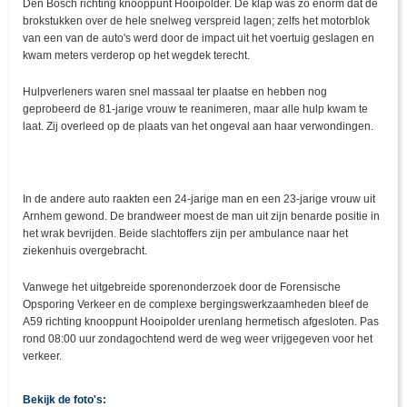
Den Bosch richting knooppunt Hooipolder. De klap was zo enorm dat de
brokstukken over de hele snelweg verspreid lagen; zelfs het motorblok
van een van de auto's werd door de impact uit het voertuig geslagen en
kwam meters verderop op het wegdek terecht.
Hulpverleners waren snel massaal ter plaatse en hebben nog
geprobeerd de 81-jarige vrouw te reanimeren, maar alle hulp kwam te
laat. Zij overleed op de plaats van het ongeval aan haar verwondingen.
In de andere auto raakten een 24-jarige man en een 23-jarige vrouw uit
Arnhem gewond. De brandweer moest de man uit zijn benarde positie in
het wrak bevrijden. Beide slachtoffers zijn per ambulance naar het
ziekenhuis overgebracht.
Vanwege het uitgebreide sporenonderzoek door de Forensische
Opsporing Verkeer en de complexe bergingswerkzaamheden bleef de
A59 richting knooppunt Hooipolder urenlang hermetisch afgesloten. Pas
rond 08:00 uur zondagochtend werd de weg weer vrijgegeven voor het
verkeer.
Bekijk de foto's: