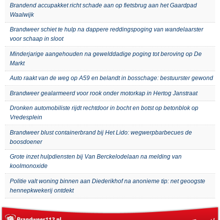
Brandend accupakket richt schade aan op fietsbrug aan het Gaardpad
Waalwijk
Brandweer schiet te hulp na dappere reddingspoging van wandelaarster
voor schaap in sloot
Minderjarige aangehouden na gewelddadige poging tot beroving op De
Markt
Auto raakt van de weg op A59 en belandt in bosschage: bestuurster gewond
Brandweer gealarmeerd voor rook onder motorkap in Hertog Janstraat
Dronken automobiliste rijdt rechtdoor in bocht en botst op betonblok op
Vredesplein
Brandweer blust containerbrand bij Het Lido: wegwerpbarbecues de
boosdoener
Grote inzet hulpdiensten bij Van Berckelodelaan na melding van
koolmonoxide
Politie valt woning binnen aan Diederikhof na anonieme tip: net geoogste
hennepkwekerij ontdekt