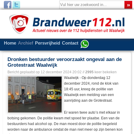
Home
Archief
Persvrijheid
Contact
Dronken bestuurder veroorzaakt ongeval aan de
Grotestraat Waalwijk
Bericht geplaatst op
12 december 2024 20:02
//
2995
keer bekeken
Waalwijk - Op donderdag 12
december 2024, rond de klok van
18:45 uur, kreeg de politie van
Waalwijk een melding van een
aanrijding aan de Grotestraat.
Er waren twee auto’s met elkaar in
botsing gekomen. De politie kwam met spoed ter plaatse. Een van de
bestuurders had alcohol op. De man moest door de politie begeleid
worden naar de ambulance omdat de man niet meer op zijn benen kon