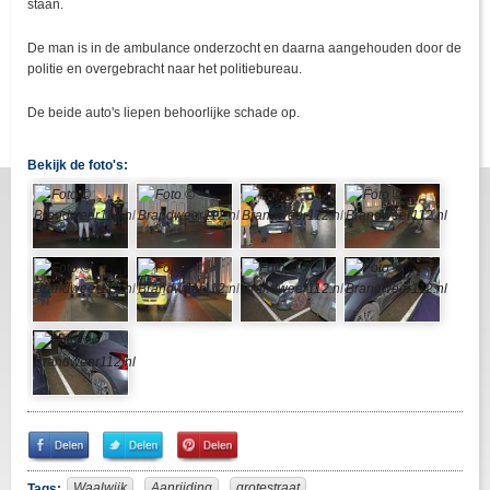
staan.
De man is in de ambulance onderzocht en daarna aangehouden door de
politie en overgebracht naar het politiebureau.
De beide auto's liepen behoorlijke schade op.
Bekijk de foto's:
Share
Share
Pin
on
on
It!
Facebook
Twitter
Waalwijk
Aanrijding
grotestraat
Tags: