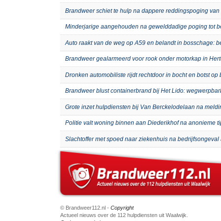
Brandweer schiet te hulp na dappere reddingspoging van 
Minderjarige aangehouden na gewelddadige poging tot b
Auto raakt van de weg op A59 en belandt in bosschage: 
Brandweer gealarmeerd voor rook onder motorkap in Hert
Dronken automobiliste rijdt rechtdoor in bocht en botst o
Brandweer blust containerbrand bij Het Lido: wegwerpb
Grote inzet hulpdiensten bij Van Berckelodelaan na meld
Politie valt woning binnen aan Diederikhof na anonieme t
Slachtoffer met spoed naar ziekenhuis na bedrijfsongeval 
© Brandweer112.nl -
Copyright
Actueel nieuws over de 112 hulpdiensten uit Waalwijk.