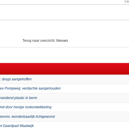
La
Terug naar overzicht:
Nieuws
: drugs aangetroffen
mplex Pompweg: verdachte aangehouden
randend plastic in berm
imd door hevige rookontwikkeling
kennis: wonderbaarlijk lichtgewond
het Gaardpad Waalwijk