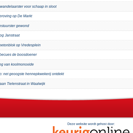
wandelaarster voor schaap in sloot
eroving op De Markt
bestuurster gewond
og Janstraat
p betonblok op Vredesplein
arbecues de boosdoener
ing van koolmonoxide
ip: net geoogste hennepkwekerij ontdekt
aan Tielenstraat in Waalwijk
Deze website wordt gehost door: