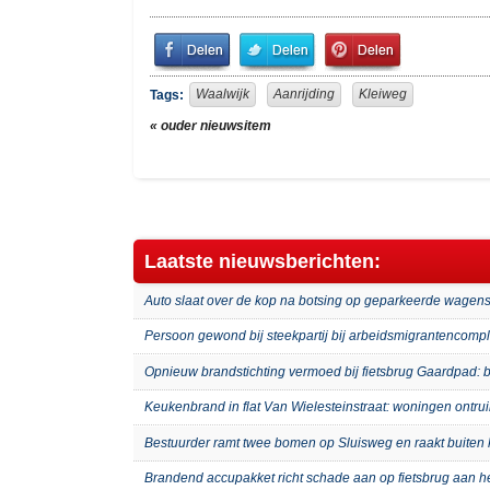
Share
Share
Pin
on
on
It!
Facebook
Twitter
Waalwijk
Aanrijding
Kleiweg
Tags:
« ouder nieuwsitem
Laatste nieuwsberichten:
Auto slaat over de kop na botsing op geparkeerde wagens
Persoon gewond bij steekpartij bij arbeidsmigrantenco
Opnieuw brandstichting vermoed bij fietsbrug Gaardpad: b
Keukenbrand in flat Van Wielesteinstraat: woningen ontru
Bestuurder ramt twee bomen op Sluisweg en raakt buiten 
Brandend accupakket richt schade aan op fietsbrug aan 