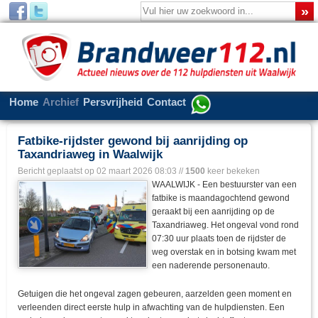
Home
Archief
Persvrijheid
Contact
Fatbike-rijdster gewond bij aanrijding op
Taxandriaweg in Waalwijk
Bericht geplaatst op
02 maart 2026 08:03
//
1500
keer bekeken
WAALWIJK - Een bestuurster van een
fatbike is maandagochtend gewond
geraakt bij een aanrijding op de
Taxandriaweg. Het ongeval vond rond
07:30 uur plaats toen de rijdster de
weg overstak en in botsing kwam met
een naderende personenauto.
Getuigen die het ongeval zagen gebeuren, aarzelden geen moment en
verleenden direct eerste hulp in afwachting van de hulpdiensten. Een