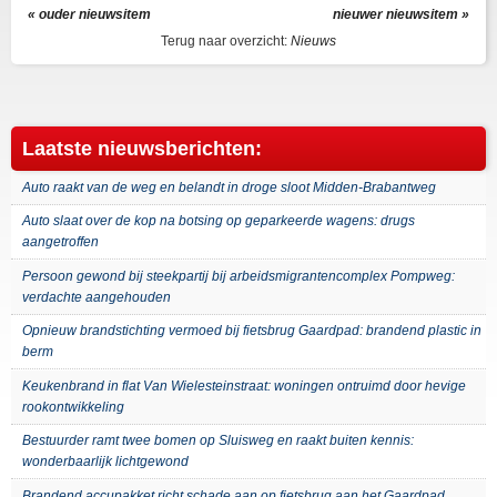
« ouder nieuwsitem
nieuwer nieuwsitem »
Terug naar overzicht:
Nieuws
Laatste nieuwsberichten:
Auto raakt van de weg en belandt in droge sloot Midden-Brabantweg
Auto slaat over de kop na botsing op geparkeerde wagens: drugs
aangetroffen
Persoon gewond bij steekpartij bij arbeidsmigrantencomplex Pompweg:
verdachte aangehouden
Opnieuw brandstichting vermoed bij fietsbrug Gaardpad: brandend plastic in
berm
Keukenbrand in flat Van Wielesteinstraat: woningen ontruimd door hevige
rookontwikkeling
Bestuurder ramt twee bomen op Sluisweg en raakt buiten kennis:
wonderbaarlijk lichtgewond
Brandend accupakket richt schade aan op fietsbrug aan het Gaardpad