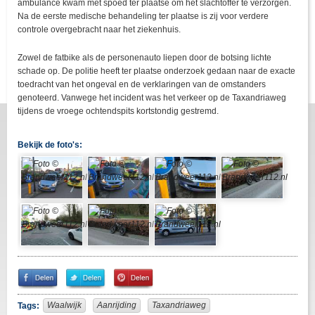
ambulance kwam met spoed ter plaatse om het slachtoffer te verzorgen.
Na de eerste medische behandeling ter plaatse is zij voor verdere
controle overgebracht naar het ziekenhuis.
Zowel de fatbike als de personenauto liepen door de botsing lichte
schade op. De politie heeft ter plaatse onderzoek gedaan naar de exacte
toedracht van het ongeval en de verklaringen van de omstanders
genoteerd. Vanwege het incident was het verkeer op de Taxandriaweg
tijdens de vroege ochtendspits kortstondig gestremd.
Bekijk de foto's:
Share
Share
Pin
on
on
It!
Facebook
Twitter
Waalwijk
Aanrijding
Taxandriaweg
Tags: