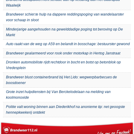
Waalwijk
Brandweer schiet te hulp na dappere reddingspoging van wandelaarster
voor schaap in sloot
Minderjarige aangehouden na gewelddadige poging tot beroving op De
Markt
Auto raakt van de weg op A59 en belandt in bosschage: bestuurster gewond
Brandweer gealarmeerd voor rook onder motorkap in Hertog Janstraat
Dronken automobiliste rijdt rechtdoor in bocht en botst op betonblok op
Vredesplein
Brandweer blust containerbrand bij Het Lido: wegwerpbarbecues de
boosdoener
Grote inzet hulpdiensten bij Van Berckelodelaan na melding van
koolmonoxide
Politie valt woning binnen aan Diederikhof na anonieme tip: net geoogste
hennepkwekerij ontdekt