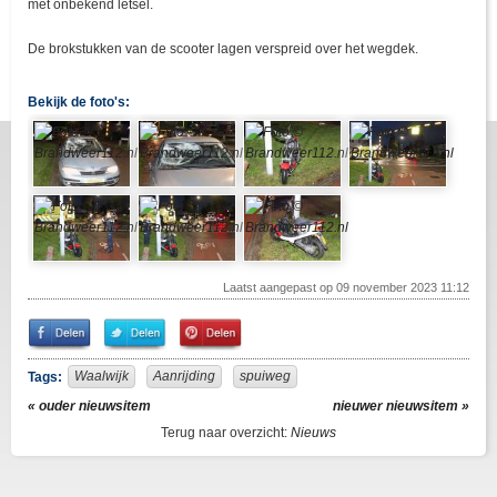
met onbekend letsel.
De brokstukken van de scooter lagen verspreid over het wegdek.
Bekijk de foto's:
Laatst aangepast op 09 november 2023 11:12
Share
Share
Pin
on
on
It!
Facebook
Twitter
Waalwijk
Aanrijding
spuiweg
Tags:
« ouder nieuwsitem
nieuwer nieuwsitem »
Terug naar overzicht:
Nieuws