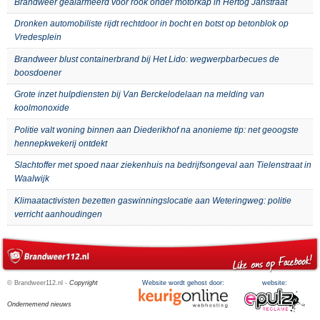
Brandweer gealarmeerd voor rook onder motorkap in Hertog Janstraat
Dronken automobiliste rijdt rechtdoor in bocht en botst op betonblok op
Vredesplein
Brandweer blust containerbrand bij Het Lido: wegwerpbarbecues de
boosdoener
Grote inzet hulpdiensten bij Van Berckelodelaan na melding van
koolmonoxide
Politie valt woning binnen aan Diederikhof na anonieme tip: net geoogste
hennepkwekerij ontdekt
Slachtoffer met spoed naar ziekenhuis na bedrijfsongeval aan Tielenstraat in
Waalwijk
Klimaatactivisten bezetten gaswinningslocatie aan Weteringweg: politie
verricht aanhoudingen
© Brandweer112.nl -
Copyright
Website wordt gehost door:
website:
Ondernemend nieuws