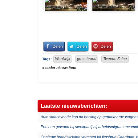
Share
Share
Pin
on
on
It!
Facebook
Twitter
Waalwijk
grote brand
Tweede Zeine
Tags:
« ouder nieuwsitem
Laatste nieuwsberichten:
Auto slaat over de kop na botsing op geparkeerde wagens
Persoon gewond bij steekpartij bij arbeidsmigrantenco
Opnieuw brandstichting vermoed bij fietsbrug Gaardpad: b