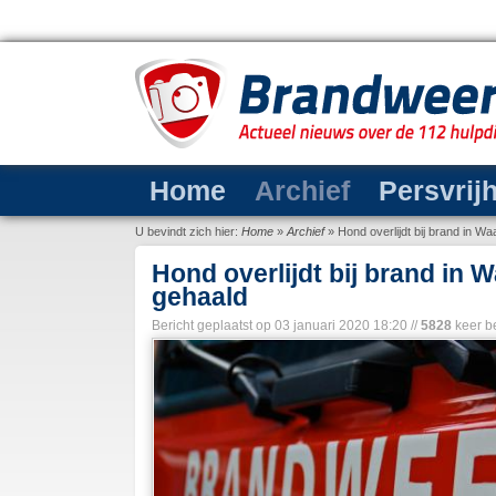
Home
Archief
Persvrij
U bevindt zich hier:
Home
»
Archief
»
Hond overlijdt bij brand in W
Hond overlijdt bij brand in 
gehaald
Bericht geplaatst op
03 januari 2020 18:20
//
5828
keer b