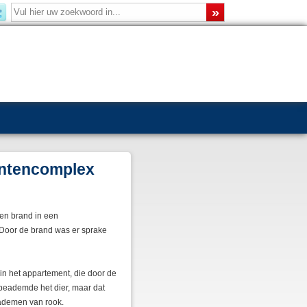
mentencomplex
en brand in een
Door de brand was er sprake
n het appartement, die door de
beademde het dier, maar dat
nademen van rook.