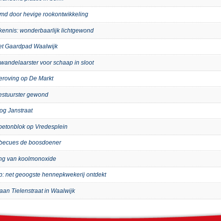
imd door hevige rookontwikkeling
kennis: wonderbaarlijk lichtgewond
het Gaardpad Waalwijk
wandelaarster voor schaap in sloot
eroving op De Markt
bestuurster gewond
og Janstraat
p betonblok op Vredesplein
arbecues de boosdoener
ing van koolmonoxide
ip: net geoogste hennepkwekerij ontdekt
aan Tielenstraat in Waalwijk