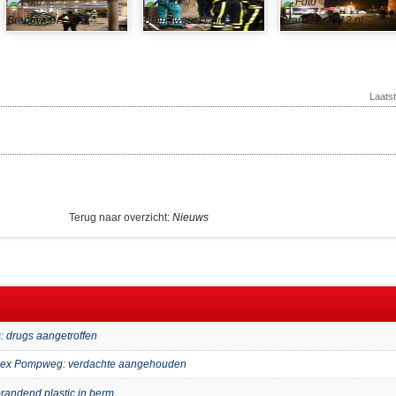
Laats
Terug naar overzicht:
Nieuws
: drugs aangetroffen
mplex Pompweg: verdachte aangehouden
randend plastic in berm