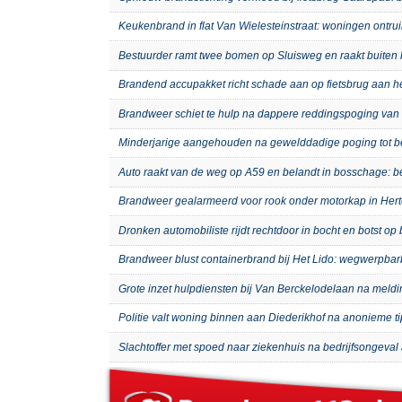
Keukenbrand in flat Van Wielesteinstraat: woningen ontru
Bestuurder ramt twee bomen op Sluisweg en raakt buiten 
Brandend accupakket richt schade aan op fietsbrug aan 
Brandweer schiet te hulp na dappere reddingspoging van 
Minderjarige aangehouden na gewelddadige poging tot b
Auto raakt van de weg op A59 en belandt in bosschage: 
Brandweer gealarmeerd voor rook onder motorkap in Hert
Dronken automobiliste rijdt rechtdoor in bocht en botst o
Brandweer blust containerbrand bij Het Lido: wegwerpb
Grote inzet hulpdiensten bij Van Berckelodelaan na meld
Politie valt woning binnen aan Diederikhof na anonieme t
Slachtoffer met spoed naar ziekenhuis na bedrijfsongeval 