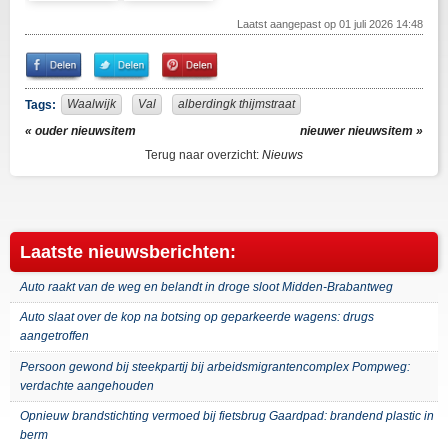
Laatst aangepast op 01 juli 2026 14:48
Share
Share
Pin
on
on
It!
Facebook
Twitter
Waalwijk
Val
alberdingk thijmstraat
Tags:
« ouder nieuwsitem
nieuwer nieuwsitem »
Terug naar overzicht:
Nieuws
Laatste nieuwsberichten:
Auto raakt van de weg en belandt in droge sloot Midden-Brabantweg
Auto slaat over de kop na botsing op geparkeerde wagens: drugs
aangetroffen
Persoon gewond bij steekpartij bij arbeidsmigrantencomplex Pompweg:
verdachte aangehouden
Opnieuw brandstichting vermoed bij fietsbrug Gaardpad: brandend plastic in
berm