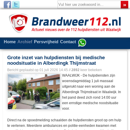
Home
Archief
Persvrijheid
Contact
Grote inzet van hulpdiensten bij medische
noodsituatie in Alberdingk Thijmstraat
Bericht geplaatst op
01 juli 2026 14:45
//
2892
keer bekeken
WAALWIJK - De hulpdiensten zijn
woensdagmiddag 1 juli massaal
uitgerukt naar een woning aan de
Alberdingk Thijmstraat in Waalwijk. In
het pand deed zich rond 14:00 uur
een ernstige medische noodsituatie
voor.
Direct na de spoedmelding schaalden de hulpdiensten groot op om hulp
te verlenen. Meerdere ambulances en politie-eenheden kwamen met