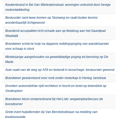
Keukenbrand in flat Van Wielesteinstraat: woningen ontruimd door hevige
rookontwikkeling
Bestuurder ramt twee bomen op Sluisweg en raakt buiten kennis:
wonderbaarlijk lichtgewond
Brandend accupakket richt schade aan op fietsbrug aan het Gaardpad
Waalwijk
Brandweer schiet te hulp na dappere reddingspoging van wandelaarster
voor schaap in sloot
Minderjarige aangehouden na gewelddadige poging tot beroving op De
Markt
Auto raakt van de weg op A59 en belandt in bosschage: bestuurster gewond
Brandweer gealarmeerd voor rook onder motorkap in Hertog Janstraat
Dronken automobiliste rijdt rechtdoor in bocht en botst op betonblok op
Vredesplein
Brandweer blust containerbrand bij Het Lido: wegwerpbarbecues de
boosdoener
Grote inzet hulpdiensten bij Van Berckelodelaan na melding van
koolmonoxide