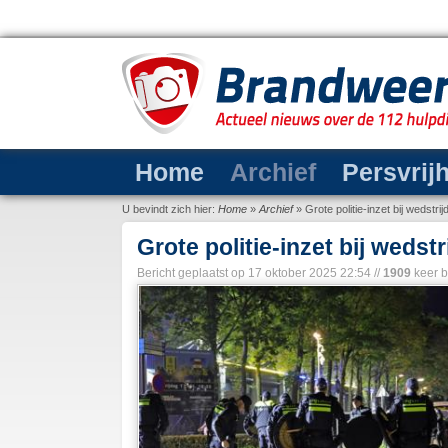
Home
Archief
Persvrij
U bevindt zich hier:
Home
»
Archief
»
Grote politie-inzet bij wedstri
Grote politie-inzet bij wedst
Bericht geplaatst op
17 oktober 2025 22:54
//
1909
keer 