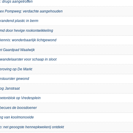
: drugs aangetroffen
mplex Pompweg: verdachte aangehouden
randend plastic in berm
imd door hevige rookontwikkeling
kennis: wonderbaarlijk lichtgewond
het Gaardpad Waalwijk
wandelaarster voor schaap in sloot
eroving op De Markt
bestuurster gewond
og Janstraat
p betonblok op Vredesplein
arbecues de boosdoener
ing van koolmonoxide
ip: net geoogste hennepkwekerij ontdekt