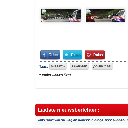
Share
Share
Pin
on
on
It!
Facebook
Twitter
Waalwijk
Akkerlaan
politie inzet
Tags:
« ouder nieuwsitem
Laatste nieuwsberichten:
Auto raakt van de weg en belandt in droge sloot Midden-