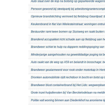
Auto slaat over de kop na botsing op geparkeerde wagens
Persoon gewond bij steekpartij bij arbeidsmigrantenco
Opnieuw brandstichting vermoed bij fietsbrug Gaardpad: b
Keukenbrand in flat Van Wielesteinstraat: woningen ontru
Bestuurder ramt twee bomen op Sluisweg en raakt buiten 
Brandend accupakket richt schade aan op fietsbrug aan 
Brandweer schiet te hulp na dappere reddingspoging van 
Minderjarige aangehouden na gewelddadige poging tot b
Auto raakt van de weg op A59 en belandt in bosschage: 
Brandweer gealarmeerd voor rook onder motorkap in Hert
Dronken automobiliste rijdt rechtdoor in bocht en botst o
Brandweer blust containerbrand bij Het Lido: wegwerpb
Grote inzet hulpdiensten bij Van Berckelodelaan na meld
Politie valt woning binnen aan Diederikhof na anonieme t