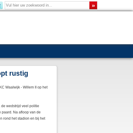
opt rustig
KC Waalwijk - Willem II op het
e wedstrijd veel politie
e paard. Na afloop van de
n rond het stadion en bij het