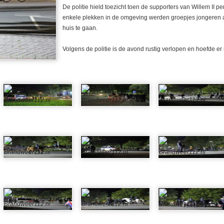
De politie hield toezicht toen de supporters van Willem II per
enkele plekken in de omgeving werden groepjes jongeren 
huis te gaan.
Volgens de politie is de avond rustig verlopen en hoefde er