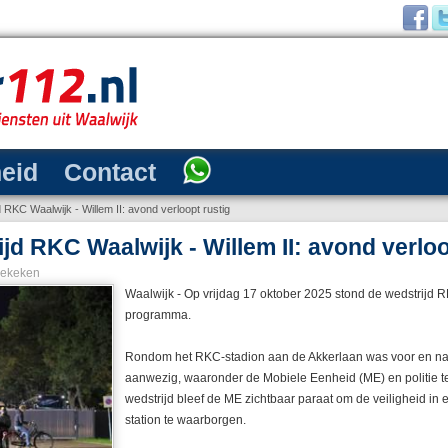
heid
Contact
jd RKC Waalwijk - Willem II: avond verloopt rustig
rijd RKC Waalwijk - Willem II: avond verlo
bekeken
Waalwijk - Op vrijdag 17 oktober 2025 stond de wedstrijd R
programma.
Rondom het RKC-stadion aan de Akkerlaan was voor en na d
aanwezig, waaronder de Mobiele Eenheid (ME) en politie t
wedstrijd bleef de ME zichtbaar paraat om de veiligheid in e
station te waarborgen.