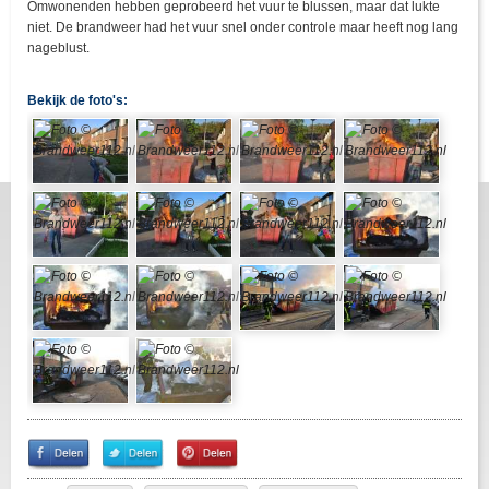
Omwonenden hebben geprobeerd het vuur te blussen, maar dat lukte
niet. De brandweer had het vuur snel onder controle maar heeft nog lang
nageblust.
Bekijk de foto's:
Share
Share
Pin
on
on
It!
Facebook
Twitter