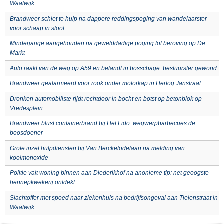
Waalwijk
Brandweer schiet te hulp na dappere reddingspoging van wandelaarster
voor schaap in sloot
Minderjarige aangehouden na gewelddadige poging tot beroving op De
Markt
Auto raakt van de weg op A59 en belandt in bosschage: bestuurster gewond
Brandweer gealarmeerd voor rook onder motorkap in Hertog Janstraat
Dronken automobiliste rijdt rechtdoor in bocht en botst op betonblok op
Vredesplein
Brandweer blust containerbrand bij Het Lido: wegwerpbarbecues de
boosdoener
Grote inzet hulpdiensten bij Van Berckelodelaan na melding van
koolmonoxide
Politie valt woning binnen aan Diederikhof na anonieme tip: net geoogste
hennepkwekerij ontdekt
Slachtoffer met spoed naar ziekenhuis na bedrijfsongeval aan Tielenstraat in
Waalwijk