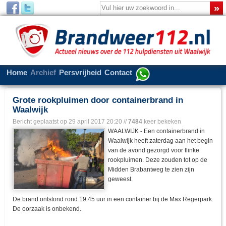
Home
Archief
Persvrijheid
Contact
Grote rookpluimen door containerbrand in
Waalwijk
Bericht geplaatst op
29 april 2017 20:20
//
7484
keer bekeken
WAALWIJK - Een containerbrand in
Waalwijk heeft zaterdag aan het begin
van de avond gezorgd voor flinke
rookpluimen. Deze zouden tot op de
Midden Brabantweg te zien zijn
geweest.
De brand ontstond rond 19.45 uur in een container bij de Max Regerpark.
De oorzaak is onbekend.