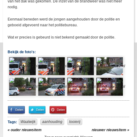
van het dak was gekomen. De inzet van de brandweer was niet meer
nodig.
Eenmaal beneden werd de jongen aangehouden door de politie en
geboeid afgevoerd naar het politiebureau.
Wat er precies is gebeurd is niet bekend gemaakt door de politie.
Bekijk de foto's:
Share
Share
Pin
on
on
It!
Facebook
Twitter
Waalwijk
aanhouding
looierij
Tags:
« ouder nieuwsitem
nieuwer nieuwsitem »