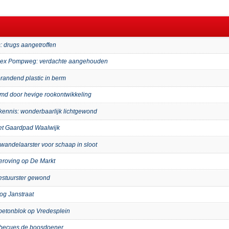
: drugs aangetroffen
mplex Pompweg: verdachte aangehouden
randend plastic in berm
imd door hevige rookontwikkeling
kennis: wonderbaarlijk lichtgewond
het Gaardpad Waalwijk
wandelaarster voor schaap in sloot
eroving op De Markt
bestuurster gewond
og Janstraat
p betonblok op Vredesplein
arbecues de boosdoener