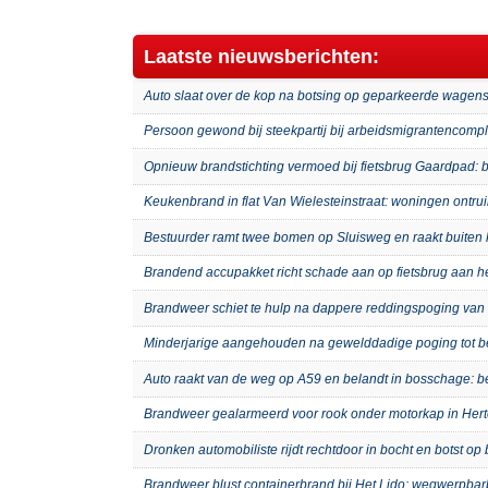
Laatste nieuwsberichten:
Auto slaat over de kop na botsing op geparkeerde wagens
Persoon gewond bij steekpartij bij arbeidsmigrantenco
Opnieuw brandstichting vermoed bij fietsbrug Gaardpad: b
Keukenbrand in flat Van Wielesteinstraat: woningen ontru
Bestuurder ramt twee bomen op Sluisweg en raakt buiten 
Brandend accupakket richt schade aan op fietsbrug aan 
Brandweer schiet te hulp na dappere reddingspoging van 
Minderjarige aangehouden na gewelddadige poging tot b
Auto raakt van de weg op A59 en belandt in bosschage: 
Brandweer gealarmeerd voor rook onder motorkap in Hert
Dronken automobiliste rijdt rechtdoor in bocht en botst o
Brandweer blust containerbrand bij Het Lido: wegwerpb