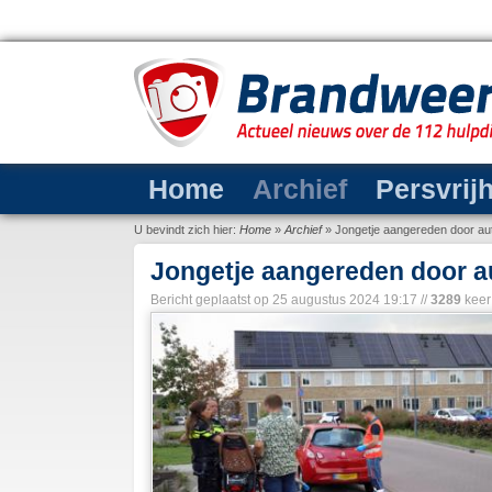
Home
Archief
Persvrij
U bevindt zich hier:
Home
»
Archief
»
Jongetje aangereden door aut
Jongetje aangereden door a
Bericht geplaatst op
25 augustus 2024 19:17
//
3289
keer