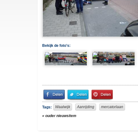
Bekijk de foto's:
Share
Share
Pin
on
on
It!
Facebook
Twitter
Waalwijk
Aanrijding
mercatorlaan
Tags:
« ouder nieuwsitem