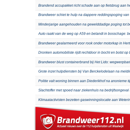
Brandend accupakket richt schade aan op fietsbrug aan 
Brandweer schiet te hulp na dappere reddingspoging van 
Minderjarige aangehouden na gewelddadige poging tot b
Auto raakt van de weg op A59 en belandt in bosschage: 
Brandweer gealarmeerd voor rook onder motorkap in Hert
Dronken automobiliste rijdt rechtdoor in bocht en botst o
Brandweer blust containerbrand bij Het Lido: wegwerpb
Grote inzet hulpdiensten bij Van Berckelodelaan na meld
Politie valt woning binnen aan Diederikhof na anonieme t
Slachtoffer met spoed naar ziekenhuis na bedrijfsongeval 
Klimaatactivisten bezetten gaswinningslocatie aan Weteri