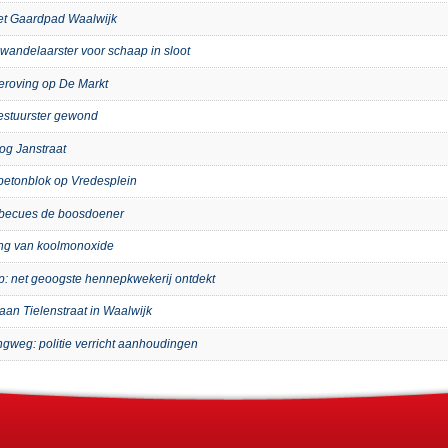
het Gaardpad Waalwijk
wandelaarster voor schaap in sloot
eroving op De Markt
bestuurster gewond
og Janstraat
p betonblok op Vredesplein
arbecues de boosdoener
ing van koolmonoxide
ip: net geoogste hennepkwekerij ontdekt
aan Tielenstraat in Waalwijk
ngweg: politie verricht aanhoudingen