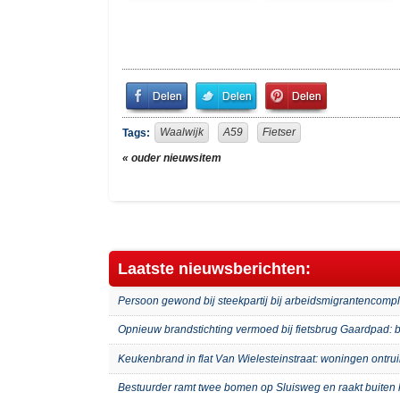
Share
Share
Pin
on
on
It!
Facebook
Twitter
Waalwijk
A59
Fietser
Tags:
« ouder nieuwsitem
Laatste nieuwsberichten:
Persoon gewond bij steekpartij bij arbeidsmigrantenco
Opnieuw brandstichting vermoed bij fietsbrug Gaardpad: b
Keukenbrand in flat Van Wielesteinstraat: woningen ontru
Bestuurder ramt twee bomen op Sluisweg en raakt buiten 