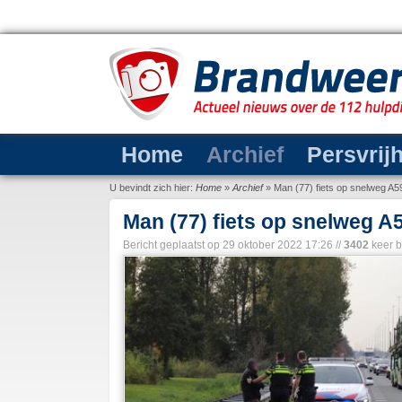
Home
Archief
Persvrij
U bevindt zich hier:
Home
»
Archief
»
Man (77) fiets op snelweg A5
Man (77) fiets op snelweg A
Bericht geplaatst op
29 oktober 2022 17:26
//
3402
keer 