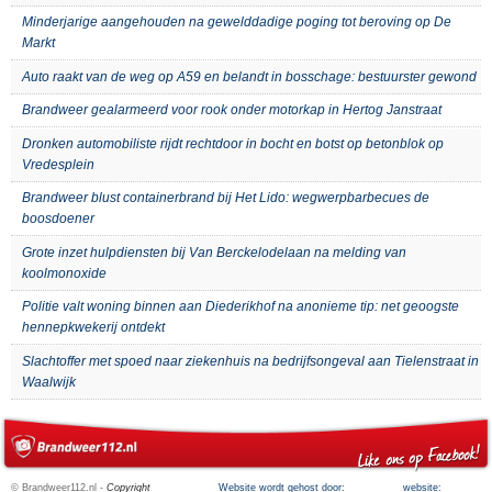
Minderjarige aangehouden na gewelddadige poging tot beroving op De
Markt
Auto raakt van de weg op A59 en belandt in bosschage: bestuurster gewond
Brandweer gealarmeerd voor rook onder motorkap in Hertog Janstraat
Dronken automobiliste rijdt rechtdoor in bocht en botst op betonblok op
Vredesplein
Brandweer blust containerbrand bij Het Lido: wegwerpbarbecues de
boosdoener
Grote inzet hulpdiensten bij Van Berckelodelaan na melding van
koolmonoxide
Politie valt woning binnen aan Diederikhof na anonieme tip: net geoogste
hennepkwekerij ontdekt
Slachtoffer met spoed naar ziekenhuis na bedrijfsongeval aan Tielenstraat in
Waalwijk
© Brandweer112.nl -
Copyright
Website wordt gehost door:
website: