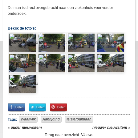
De man is direct overgebracht naar een ziekenhuis voor verder
onderzoek.
Bekijk de foto's:
Share
Share
Pin
on
on
It!
Facebook
Twitter
Waalwijk
Aanrijding
teisterbantlaan
Tags:
« ouder nieuwsitem
nieuwer nieuwsitem »
Terug naar overzicht:
Nieuws