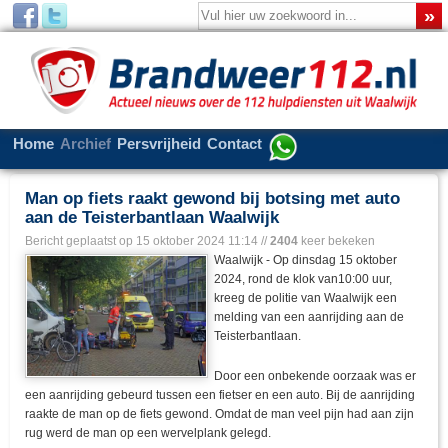
Home
Archief
Persvrijheid
Contact
Man op fiets raakt gewond bij botsing met auto
aan de Teisterbantlaan Waalwijk
Bericht geplaatst op
15 oktober 2024 11:14
//
2404
keer bekeken
Waalwijk - Op dinsdag 15 oktober
2024, rond de klok van10:00 uur,
kreeg de politie van Waalwijk een
melding van een aanrijding aan de
Teisterbantlaan.
Door een onbekende oorzaak was er
een aanrijding gebeurd tussen een fietser en een auto. Bij de aanrijding
raakte de man op de fiets gewond. Omdat de man veel pijn had aan zijn
rug werd de man op een wervelplank gelegd.