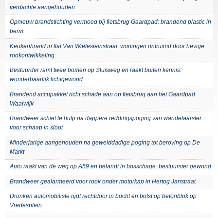
verdachte aangehouden
Opnieuw brandstichting vermoed bij fietsbrug Gaardpad: brandend plastic in
berm
Keukenbrand in flat Van Wielesteinstraat: woningen ontruimd door hevige
rookontwikkeling
Bestuurder ramt twee bomen op Sluisweg en raakt buiten kennis:
wonderbaarlijk lichtgewond
Brandend accupakket richt schade aan op fietsbrug aan het Gaardpad
Waalwijk
Brandweer schiet te hulp na dappere reddingspoging van wandelaarster
voor schaap in sloot
Minderjarige aangehouden na gewelddadige poging tot beroving op De
Markt
Auto raakt van de weg op A59 en belandt in bosschage: bestuurster gewond
Brandweer gealarmeerd voor rook onder motorkap in Hertog Janstraat
Dronken automobiliste rijdt rechtdoor in bocht en botst op betonblok op
Vredesplein