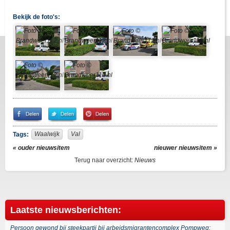
Bekijk de foto's:
Share
Share
Pin
on
on
It!
Facebook
Twitter
Waalwijk
Val
Tags:
« ouder nieuwsitem
nieuwer nieuwsitem »
Terug naar overzicht:
Nieuws
Laatste nieuwsberichten:
Persoon gewond bij steekpartij bij arbeidsmigrantencomplex Pompweg: