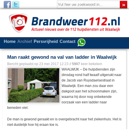
Home
Archief
Persvrijheid
Contact
Man raakt gewond na val van ladder in Waalwijk
Bericht geplaatst op
23 mei 2017 12:23
//
5907
keer bekeken
WAALWIJK – De hulpdiensten zijn
dinsdag rond half twaalf uitgerukt naar
de Jacob van Ruysdaelsestraat in
Waalwijk. Een man zou daar een
dakgoot aan het schoonmaken zijn,
waarna hij door nog onbekende
oorzaak van een ladder naar
beneden viel.
De man is gewond geraakt en is overgebracht naar het ziekenhuis. Het is
niet duidelijk hoe hij eraan toe is.