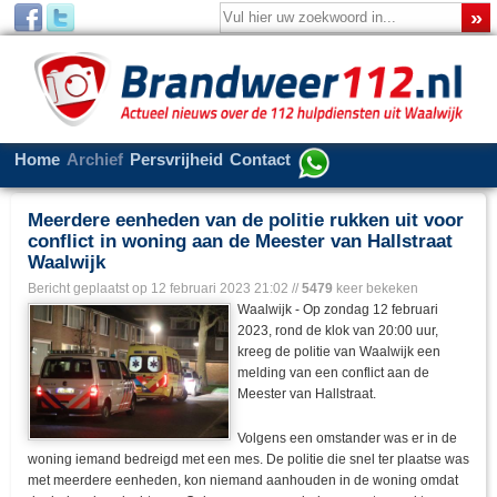
Home
Archief
Persvrijheid
Contact
Meerdere eenheden van de politie rukken uit voor
conflict in woning aan de Meester van Hallstraat
Waalwijk
Bericht geplaatst op
12 februari 2023 21:02
//
5479
keer bekeken
Waalwijk - Op zondag 12 februari
2023, rond de klok van 20:00 uur,
kreeg de politie van Waalwijk een
melding van een conflict aan de
Meester van Hallstraat.
Volgens een omstander was er in de
woning iemand bedreigd met een mes. De politie die snel ter plaatse was
met meerdere eenheden, kon niemand aanhouden in de woning omdat