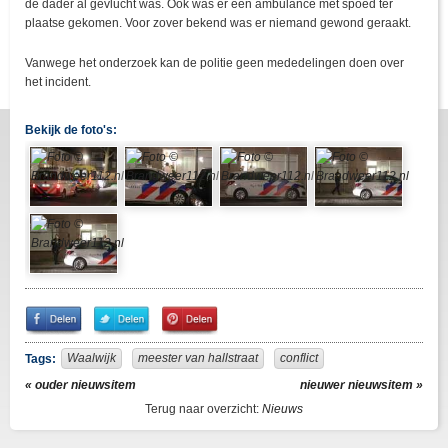
de dader al gevlucht was. Ook was er een ambulance met spoed ter
plaatse gekomen. Voor zover bekend was er niemand gewond geraakt.
Vanwege het onderzoek kan de politie geen mededelingen doen over
het incident.
Bekijk de foto's:
Share
Share
Pin
on
on
It!
Facebook
Twitter
Waalwijk
meester van hallstraat
conflict
Tags:
« ouder nieuwsitem
nieuwer nieuwsitem »
Terug naar overzicht:
Nieuws