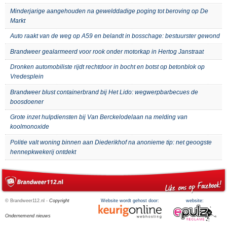
Minderjarige aangehouden na gewelddadige poging tot beroving op De
Markt
Auto raakt van de weg op A59 en belandt in bosschage: bestuurster gewond
Brandweer gealarmeerd voor rook onder motorkap in Hertog Janstraat
Dronken automobiliste rijdt rechtdoor in bocht en botst op betonblok op
Vredesplein
Brandweer blust containerbrand bij Het Lido: wegwerpbarbecues de
boosdoener
Grote inzet hulpdiensten bij Van Berckelodelaan na melding van
koolmonoxide
Politie valt woning binnen aan Diederikhof na anonieme tip: net geoogste
hennepkwekerij ontdekt
© Brandweer112.nl -
Copyright
Website wordt gehost door:
website:
Ondernemend nieuws