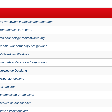
mplex Pompweg: verdachte aangehouden
randend plastic in berm
imd door hevige rookontwikkeling
kennis: wonderbaarlijk lichtgewond
het Gaardpad Waalwijk
wandelaarster voor schaap in sloot
eroving op De Markt
bestuurster gewond
og Janstraat
p betonblok op Vredesplein
arbecues de boosdoener
ing van koolmonoxide