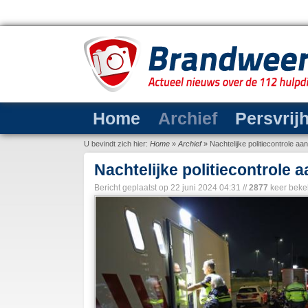
Home
Archief
Persvrij
U bevindt zich hier:
Home
»
Archief
»
Nachtelijke politiecontrole a
Nachtelijke politiecontrole
Bericht geplaatst op
22 juni 2024 04:31
//
2877
keer beke