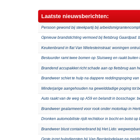
Laatste nieuwsberichten:
Persoon gewond bij steekpartij bij arbeidsmigrantenco
Opnieuw brandstichting vermoed bij fietsbrug Gaardpad: b
Keukenbrand in flat Van Wielesteinstraat: woningen ontru
Bestuurder ramt twee bomen op Sluisweg en raakt buiten 
Brandend accupakket richt schade aan op fietsbrug aan 
Brandweer schiet te hulp na dappere reddingspoging van 
Minderjarige aangehouden na gewelddadige poging tot b
Auto raakt van de weg op A59 en belandt in bosschage: 
Brandweer gealarmeerd voor rook onder motorkap in Hert
Dronken automobiliste rijdt rechtdoor in bocht en botst o
Brandweer blust containerbrand bij Het Lido: wegwerpb
Grote inzet hulpdiensten bij Van Berckelodelaan na meld