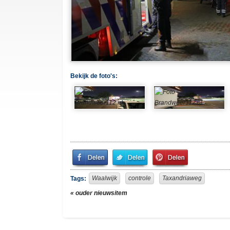
Bekijk de foto's:
Share
Share
Pin
on
on
It!
Facebook
Twitter
Waalwijk
controle
Taxandriaweg
Tags:
« ouder nieuwsitem