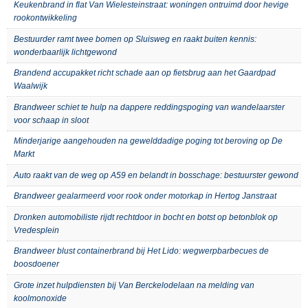
Keukenbrand in flat Van Wielesteinstraat: woningen ontruimd door hevige
rookontwikkeling
Bestuurder ramt twee bomen op Sluisweg en raakt buiten kennis:
wonderbaarlijk lichtgewond
Brandend accupakket richt schade aan op fietsbrug aan het Gaardpad
Waalwijk
Brandweer schiet te hulp na dappere reddingspoging van wandelaarster
voor schaap in sloot
Minderjarige aangehouden na gewelddadige poging tot beroving op De
Markt
Auto raakt van de weg op A59 en belandt in bosschage: bestuurster gewond
Brandweer gealarmeerd voor rook onder motorkap in Hertog Janstraat
Dronken automobiliste rijdt rechtdoor in bocht en botst op betonblok op
Vredesplein
Brandweer blust containerbrand bij Het Lido: wegwerpbarbecues de
boosdoener
Grote inzet hulpdiensten bij Van Berckelodelaan na melding van
koolmonoxide