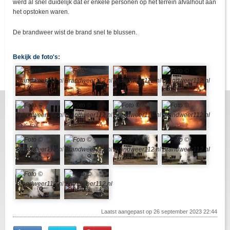
werd al snel duidelijk dat er enkele personen op het terrein afvalhout aan
het opstoken waren.
De brandweer wist de brand snel te blussen.
Bekijk de foto's:
Laatst aangepast op 26 september 2023 22:44
Share
Share
Pin