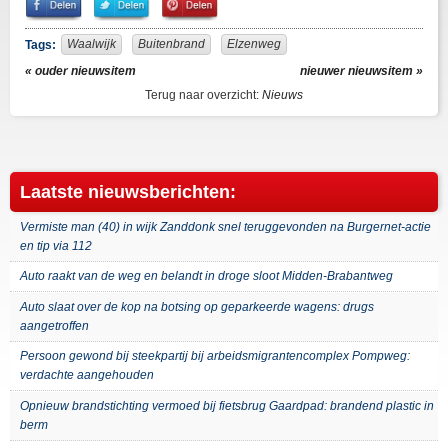
on
on
It!
Facebook
Twitter
Waalwijk
Buitenbrand
Elzenweg
Tags:
« ouder nieuwsitem
nieuwer nieuwsitem »
Terug naar overzicht:
Nieuws
Laatste nieuwsberichten:
Vermiste man (40) in wijk Zanddonk snel teruggevonden na Burgernet-actie
en tip via 112
Auto raakt van de weg en belandt in droge sloot Midden-Brabantweg
Auto slaat over de kop na botsing op geparkeerde wagens: drugs
aangetroffen
Persoon gewond bij steekpartij bij arbeidsmigrantencomplex Pompweg:
verdachte aangehouden
Opnieuw brandstichting vermoed bij fietsbrug Gaardpad: brandend plastic in
berm