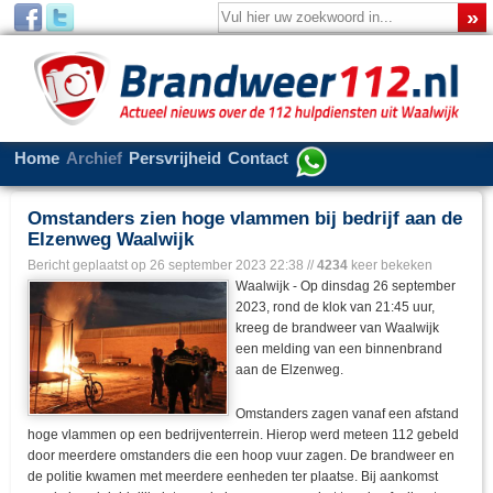
Home
Archief
Persvrijheid
Contact
Omstanders zien hoge vlammen bij bedrijf aan de
Elzenweg Waalwijk
Bericht geplaatst op
26 september 2023 22:38
//
4234
keer bekeken
Waalwijk - Op dinsdag 26 september
2023, rond de klok van 21:45 uur,
kreeg de brandweer van Waalwijk
een melding van een binnenbrand
aan de Elzenweg.
Omstanders zagen vanaf een afstand
hoge vlammen op een bedrijventerrein. Hierop werd meteen 112 gebeld
door meerdere omstanders die een hoop vuur zagen. De brandweer en
de politie kwamen met meerdere eenheden ter plaatse. Bij aankomst