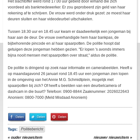
Het slachtoffer werd rond 17.00 uur gebeld door iemand die zich
voordeed als bankmedewerker. Er zou geprobeerd zijn geld van haar
rekening af te schrijven. De vrouw werd onder druk gezet: ze moest haar
deuren sluiten en haar videodeurbel uitschakelen.
Tussen 18.30 uur en 18.45 uur kwam er daadwerkelijk een jongeman bij
haar aan de deur. De vrouw overhandigde hem haar bankpas, de
bijbehorende pincode en al haar spaarpotten. De politie hoopt dat
getuigen deze jongeman hebben gezien. "Er lopen 's avonds immers
bijna nooit mensen met spaarpotten over straat," aldus de politie.
De politie is dringend op zoek naar informatie en camerabeelden. Heeft u
op maandagavond 26 januari rond 18.45 uur een jongeman zien lopen
in de omgeving van het Annie M.G. Schmidtplein, mogelijk met
spaarpotten bij zich? Of heeft u beelden van een deurbelcamera of
dashcam in die buurt? Telefoon: 0900-8844 Zaaknummer: 2026022643
Anoniem: 0800-7000 (Meld Misdaad Anoniem)
Share
Share
Pin
on
on
It!
Facebook
Twitter
Politiebericht
Tags:
« ouder nieuwsitem
nieuwer nieuwsitem »