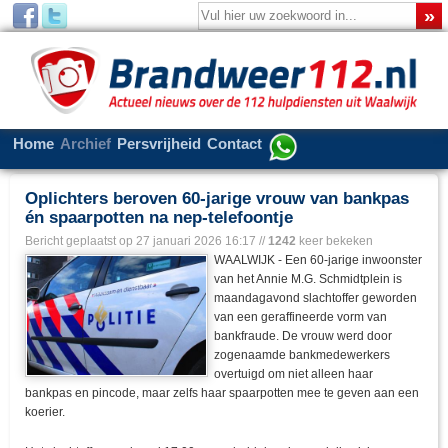
Home
Archief
Persvrijheid
Contact
Oplichters beroven 60-jarige vrouw van bankpas
én spaarpotten na nep-telefoontje
Bericht geplaatst op
27 januari 2026 16:17
//
1242
keer bekeken
WAALWIJK - Een 60-jarige inwoonster
van het Annie M.G. Schmidtplein is
maandagavond slachtoffer geworden
van een geraffineerde vorm van
bankfraude. De vrouw werd door
zogenaamde bankmedewerkers
overtuigd om niet alleen haar
bankpas en pincode, maar zelfs haar spaarpotten mee te geven aan een
koerier.