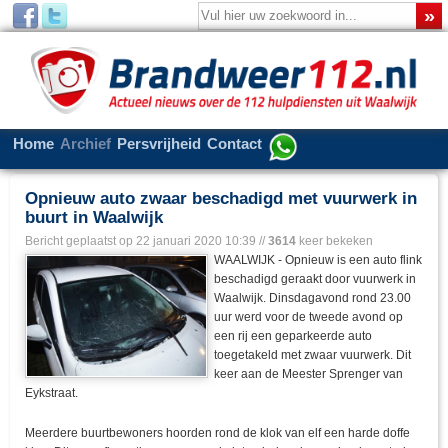
Home
Archief
Persvrijheid
Contact
Opnieuw auto zwaar beschadigd met vuurwerk in
buurt in Waalwijk
Bericht geplaatst op
22 januari 2020 10:39
//
3614
keer bekeken
WAALWIJK - Opnieuw is een auto flink
beschadigd geraakt door vuurwerk in
Waalwijk. Dinsdagavond rond 23.00
uur werd voor de tweede avond op
een rij een geparkeerde auto
toegetakeld met zwaar vuurwerk. Dit
keer aan de Meester Sprenger van
Eykstraat.
Meerdere buurtbewoners hoorden rond de klok van elf een harde doffe