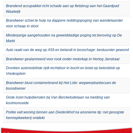
Brandend accupakket richt schade aan op fietsbrug aan het Gaardpad
Waalwijk
Brandweer schiet te hulp na dappere reddingspoging van wandelaarster
voor schaap in sloot
Minderjarige aangehouden na gewelddadige poging tot beroving op De
Markt
Auto raakt van de weg op A59 en belandt in bosschage: bestuurster gewond
Brandweer gealarmeerd voor rook onder motorkap in Hertog Janstraat
Dronken automobiliste rijdt rechtdoor in bocht en botst op betonblok op
Vredesplein
Brandweer blust containerbrand bij Het Lido: wegwerpbarbecues de
boosdoener
Grote inzet hulpdiensten bij Van Berckelodelaan na melding van
koolmonoxide
Politie valt woning binnen aan Diederikhof na anonieme tip: net geoogste
hennepkwekerij ontdekt