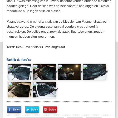
klap. Dit was afkomstig van vuurwerk dat onbekenden onder de motorkap
hadden gelegd. Door de klap was de hele voorruit aan diggelen. Overal
rondom de auto lagen stukken plastic.
Maandagavond was het al raak aan de Meester van Maanenstraat, een
straat verderop. De eigenaresse van dat voertuig was behoorlijk
geschrokken. De politie onderzoekt de zaak. Buurtbewoners zouden
mensen hebben zien wegrennen.
Tekst: Ties Cleven foto's 112delangstraat
Bekijk de foto's:
Share
Share
Pin
on
on
It!
Facebook
Twitter