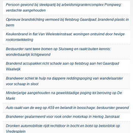
Persoon gewond bij steekpartij bij arbeidsmigrantencomplex Pompweg:
verdachte aangehouden
Opnieuw brandstichting vermoed bij fietsbrug Gaardpad: brandend plastic in
berm
Keukenbrand in flat Van Wielesteinstraat: woningen ontruimd door hevige
rookontwikkeling
Bestuurder ramt twee bomen op Sluisweg en raakt buiten kennis:
wonderbaarlijk lichtgewond
Brandend accupakket richt schade aan op fietsbrug aan het Gaardpad
Waalwijk
Brandweer schiet te hulp na dappere reddingspoging van wandelaarster
voor schaap in sloot
Minderjarige aangehouden na gewelddadige poging tot beroving op De
Markt
Auto raakt van de weg op A59 en belandt in bosschage: bestuurster gewond
Brandweer gealarmeerd voor rook onder motorkap in Hertog Janstraat
Dronken automobiliste rijdt rechtdoor in bocht en botst op betonblok op
Vredesplein