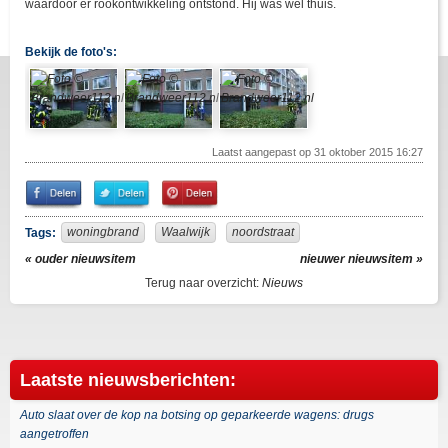
waardoor er rookontwikkeling ontstond. Hij was wel thuis.
Bekijk de foto's:
Laatst aangepast op 31 oktober 2015 16:27
Share
Share
Pin
on
on
It!
Facebook
Twitter
woningbrand
Waalwijk
noordstraat
Tags:
« ouder nieuwsitem
nieuwer nieuwsitem »
Terug naar overzicht:
Nieuws
Laatste nieuwsberichten:
Auto slaat over de kop na botsing op geparkeerde wagens: drugs
aangetroffen