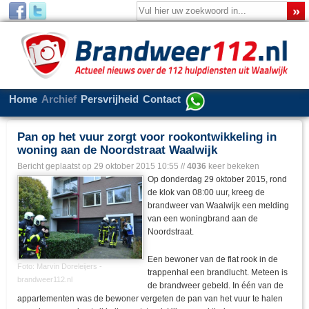
Home
Archief
Persvrijheid
Contact
Pan op het vuur zorgt voor rookontwikkeling in
woning aan de Noordstraat Waalwijk
Bericht geplaatst op
29 oktober 2015 10:55
//
4036
keer bekeken
Op donderdag 29 oktober 2015, rond
de klok van 08:00 uur, kreeg de
brandweer van Waalwijk een melding
van een woningbrand aan de
Noordstraat.
Een bewoner van de flat rook in de
Foto: Marvin Doreleijers -
trappenhal een brandlucht. Meteen is
brandweer112.nl
de brandweer gebeld. In één van de
appartementen was de bewoner vergeten de pan van het vuur te halen