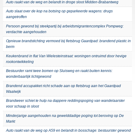
Auto raakt van de weg en belandt in droge sloot Midden-Brabantweg
Auto slaat over de kop na botsing op geparkeerde wagens: drugs
aangetroffen
Persoon gewond bij steekpartij bij arbeidsmigrantencomplex Pompweg:
verdachte aangehouden
Opnieuw brandstichting vermoed bij fietsbrug Gaardpad: brandend plastic in
berm
Keukenbrand in flat Van Wielesteinstraat: woningen ontruimd door hevige
rookontwikkeling
Bestuurder ramt twee bomen op Sluisweg en raakt buiten kennis:
wonderbaarlijk lichtgewond
Brandend accupakket richt schade aan op fietsbrug aan het Gaardpad
Waalwijk
Brandweer schiet te hulp na dappere reddingspoging van wandelaarster
voor schaap in sloot
Minderjarige aangehouden na gewelddadige poging tot beroving op De
Markt
Auto raakt van de weg op A59 en belandt in bosschage: bestuurster gewond