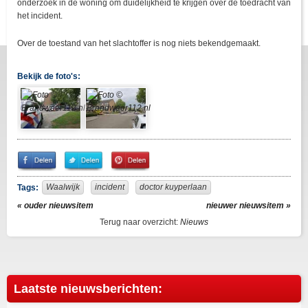
onderzoek in de woning om duidelijkheid te krijgen over de toedracht van
het incident.
Over de toestand van het slachtoffer is nog niets bekendgemaakt.
Bekijk de foto's:
Share
Share
Pin
on
on
It!
Facebook
Twitter
Waalwijk
incident
doctor kuyperlaan
Tags:
« ouder nieuwsitem
nieuwer nieuwsitem »
Terug naar overzicht:
Nieuws
Laatste nieuwsberichten: