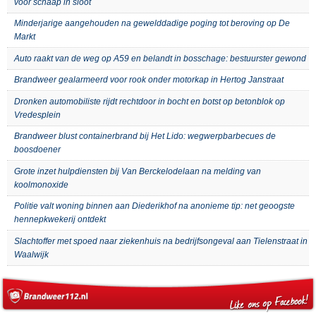
voor schaap in sloot
Minderjarige aangehouden na gewelddadige poging tot beroving op De
Markt
Auto raakt van de weg op A59 en belandt in bosschage: bestuurster gewond
Brandweer gealarmeerd voor rook onder motorkap in Hertog Janstraat
Dronken automobiliste rijdt rechtdoor in bocht en botst op betonblok op
Vredesplein
Brandweer blust containerbrand bij Het Lido: wegwerpbarbecues de
boosdoener
Grote inzet hulpdiensten bij Van Berckelodelaan na melding van
koolmonoxide
Politie valt woning binnen aan Diederikhof na anonieme tip: net geoogste
hennepkwekerij ontdekt
Slachtoffer met spoed naar ziekenhuis na bedrijfsongeval aan Tielenstraat in
Waalwijk