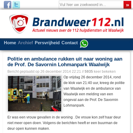
Home
Archief
Persvrijheid
Contact
Politie en ambulance rukken uit naar woning aan
de Prof. De Savornin Lohmanpark Waalwijk
Bericht geplaatst op
26 december 2014 22:21
//
5935
keer bekeken
Op vrijdag 26 december 2014, rond
de klok van 21:40 uur, kreeg de politie
van Waalwijk en de ambulance van
Waalwijk een melding van een
ongeval aan de Prof. De Savornin
Lohmanpark.
Er was een vrouw gevallen in de woning . De vrouw kon zelf haar deur
niet meer open doen. Volgens de berichten heeft er een buurman de
deur open kunnen maken.