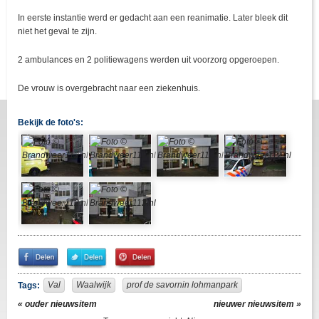
In eerste instantie werd er gedacht aan een reanimatie. Later bleek dit
niet het geval te zijn.
2 ambulances en 2 politiewagens werden uit voorzorg opgeroepen.
De vrouw is overgebracht naar een ziekenhuis.
Bekijk de foto's:
Share
Share
Pin
on
on
It!
Facebook
Twitter
Val
Waalwijk
prof de savornin lohmanpark
Tags:
« ouder nieuwsitem
nieuwer nieuwsitem »