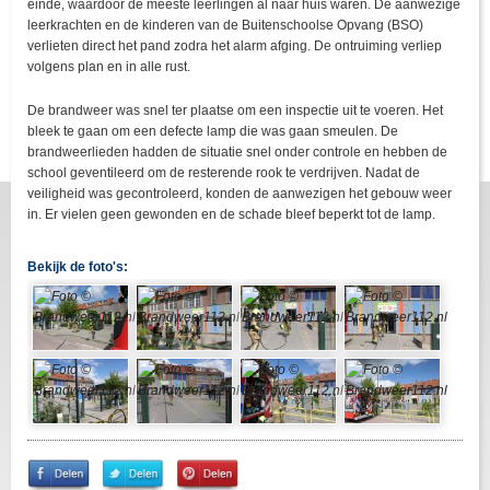
einde, waardoor de meeste leerlingen al naar huis waren. De aanwezige
leerkrachten en de kinderen van de Buitenschoolse Opvang (BSO)
verlieten direct het pand zodra het alarm afging. De ontruiming verliep
volgens plan en in alle rust.
De brandweer was snel ter plaatse om een inspectie uit te voeren. Het
bleek te gaan om een defecte lamp die was gaan smeulen. De
brandweerlieden hadden de situatie snel onder controle en hebben de
school geventileerd om de resterende rook te verdrijven. Nadat de
veiligheid was gecontroleerd, konden de aanwezigen het gebouw weer
in. Er vielen geen gewonden en de schade bleef beperkt tot de lamp.
Bekijk de foto's:
Share
Share
Pin
on
on
It!