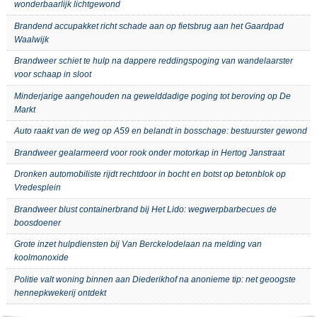
wonderbaarlijk lichtgewond
Brandend accupakket richt schade aan op fietsbrug aan het Gaardpad
Waalwijk
Brandweer schiet te hulp na dappere reddingspoging van wandelaarster
voor schaap in sloot
Minderjarige aangehouden na gewelddadige poging tot beroving op De
Markt
Auto raakt van de weg op A59 en belandt in bosschage: bestuurster gewond
Brandweer gealarmeerd voor rook onder motorkap in Hertog Janstraat
Dronken automobiliste rijdt rechtdoor in bocht en botst op betonblok op
Vredesplein
Brandweer blust containerbrand bij Het Lido: wegwerpbarbecues de
boosdoener
Grote inzet hulpdiensten bij Van Berckelodelaan na melding van
koolmonoxide
Politie valt woning binnen aan Diederikhof na anonieme tip: net geoogste
hennepkwekerij ontdekt