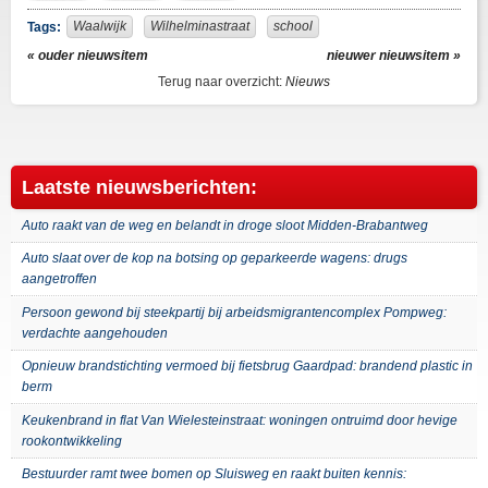
Facebook
Twitter
Waalwijk
Wilhelminastraat
school
Tags:
« ouder nieuwsitem
nieuwer nieuwsitem »
Terug naar overzicht:
Nieuws
Laatste nieuwsberichten:
Auto raakt van de weg en belandt in droge sloot Midden-Brabantweg
Auto slaat over de kop na botsing op geparkeerde wagens: drugs
aangetroffen
Persoon gewond bij steekpartij bij arbeidsmigrantencomplex Pompweg:
verdachte aangehouden
Opnieuw brandstichting vermoed bij fietsbrug Gaardpad: brandend plastic in
berm
Keukenbrand in flat Van Wielesteinstraat: woningen ontruimd door hevige
rookontwikkeling
Bestuurder ramt twee bomen op Sluisweg en raakt buiten kennis: