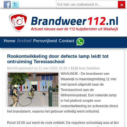
Home
Archief
Persvrijheid
Contact
Rookontwikkeling door defecte lamp leidt tot
ontruiming Teresiaschool
Bericht geplaatst op
11 mei 2026 16:39
//
1132
keer bekeken
WAALWIJK - De brandweer van
Waalwijk is maandagmiddag 11 mei
met spoed uitgerukt naar de
Teresiaschool aan de
Wilhelminastraat. Een rokende lamp
in het plafond zorgde voor
rookontwikkeling en activeerde direct
het brandalarm, waarna het gebouw volledig werd ontruimd.
Rond 16:00 uur werd de rook ontdekt. De reguliere schooldag was al ten