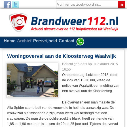
Home
Archief
Persvrijheid
Contact
Woningoverval aan de Kloosterweg Waalwijk
Bericht geplaats op 01 oktober 2015
16:55
Op donderdag 1 oktober 2015, rond
de klok van 15:30 uur, kreeg de
politie van Waalwijk een melding van
een overval aan de Kloosterweg.
De overvaller, een man maakte de
Alfa Spider cabrio buit van de vrouw die in het huis aanwezig was. De
vrouw zou niet mishandeld zijn, maar werd wel bedreigd met een
slagwapen. De man die de politie zoekt is blank, heeft een lengte van
1,85 tot 1,90 meter en is tussen de 20 en 25 jaar oud. Tijdens de overval