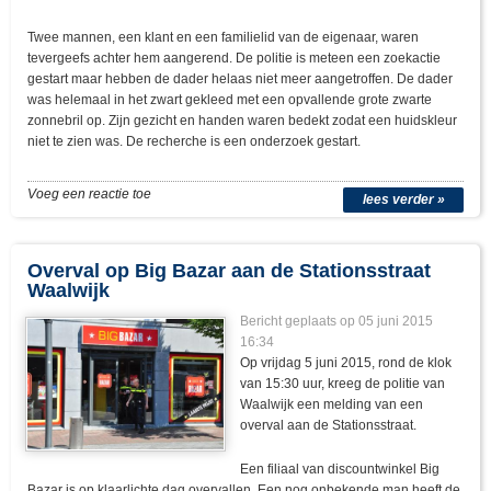
Twee mannen, een klant en een familielid van de eigenaar, waren
tevergeefs achter hem aangerend. De politie is meteen een zoekactie
gestart maar hebben de dader helaas niet meer aangetroffen. De dader
was helemaal in het zwart gekleed met een opvallende grote zwarte
zonnebril op. Zijn gezicht en handen waren bedekt zodat een huidskleur
niet te zien was. De recherche is een onderzoek gestart.
Voeg een reactie toe
lees verder »
Overval op Big Bazar aan de Stationsstraat
Waalwijk
Bericht geplaats op 05 juni 2015
16:34
Op vrijdag 5 juni 2015, rond de klok
van 15:30 uur, kreeg de politie van
Waalwijk een melding van een
overval aan de Stationsstraat.
Een filiaal van discountwinkel Big
Bazar is op klaarlichte dag overvallen. Een nog onbekende man heeft de