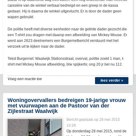
caissière van de winkel verbaal bedreigd en een greep in de kassa
gedaan. Hij is daarna de winkel uitgevlucht. Er is door de dader geen
wapen gebruikt.
De politie heeft met diverse eenheden naar de getinte dader gezocht die
een T-shirt zou dragen met daarop een afbeelding van Mickey Mouse. Er
werd aan 2623 deelnemers een Burgernetbericht verstuurd met het
verzoek uit te kijken naar de dader.
Tekst Burgernet: Waalwijk Stationsstraat, overval, politie zoekt 1 man, t-
shirt met Mickey Mouse afbeelding, blw spijkerbr, ong 20 jr bel nu 112.
Voeg een reactie toe
lees verder »
Woningovervallers bedreigen 19-jarige vrouw
met vuurwapen aan de Pastoor van der
Zijlestraat Waalwijk
Bericht geplaats op 28 mei 2015
10:28
Op donderdag 28 mei 2015, rond de