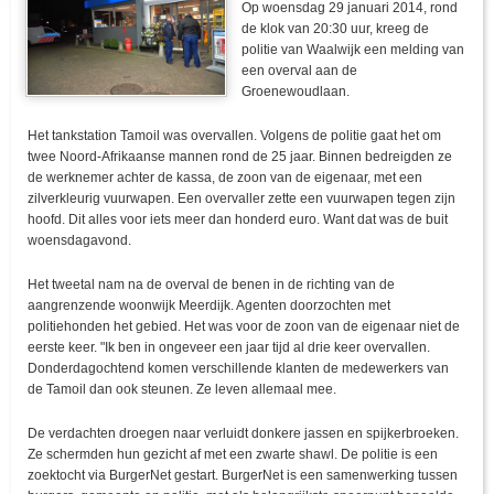
Op woensdag 29 januari 2014, rond
de klok van 20:30 uur, kreeg de
politie van Waalwijk een melding van
een overval aan de
Groenewoudlaan.
Het tankstation Tamoil was overvallen. Volgens de politie gaat het om
twee Noord-Afrikaanse mannen rond de 25 jaar. Binnen bedreigden ze
de werknemer achter de kassa, de zoon van de eigenaar, met een
zilverkleurig vuurwapen. Een overvaller zette een vuurwapen tegen zijn
hoofd. Dit alles voor iets meer dan honderd euro. Want dat was de buit
woensdagavond.
Het tweetal nam na de overval de benen in de richting van de
aangrenzende woonwijk Meerdijk. Agenten doorzochten met
politiehonden het gebied. Het was voor de zoon van de eigenaar niet de
eerste keer. "Ik ben in ongeveer een jaar tijd al drie keer overvallen.
Donderdagochtend komen verschillende klanten de medewerkers van
de Tamoil dan ook steunen. Ze leven allemaal mee.
De verdachten droegen naar verluidt donkere jassen en spijkerbroeken.
Ze schermden hun gezicht af met een zwarte shawl. De politie is een
zoektocht via BurgerNet gestart. BurgerNet is een samenwerking tussen