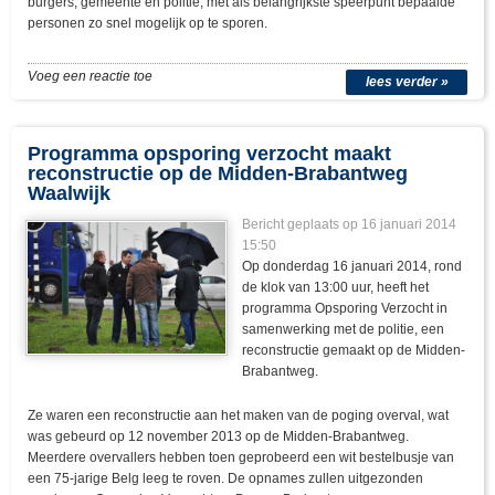
burgers, gemeente en politie, met als belangrijkste speerpunt bepaalde
personen zo snel mogelijk op te sporen.
Voeg een reactie toe
lees verder »
Programma opsporing verzocht maakt
reconstructie op de Midden-Brabantweg
Waalwijk
Bericht geplaats op 16 januari 2014
15:50
Op donderdag 16 januari 2014, rond
de klok van 13:00 uur, heeft het
programma Opsporing Verzocht in
samenwerking met de politie, een
reconstructie gemaakt op de Midden-
Brabantweg.
Ze waren een reconstructie aan het maken van de poging overval, wat
was gebeurd op 12 november 2013 op de Midden-Brabantweg.
Meerdere overvallers hebben toen geprobeerd een wit bestelbusje van
een 75-jarige Belg leeg te roven. De opnames zullen uitgezonden