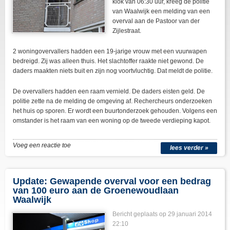
klok van 06:30 uur, kreeg de politie
van Waalwijk een melding van een
overval aan de Pastoor van der
Zijlestraat.
2 woningovervallers hadden een 19-jarige vrouw met een vuurwapen
bedreigd. Zij was alleen thuis. Het slachtoffer raakte niet gewond. De
daders maakten niets buit en zijn nog voortvluchtig. Dat meldt de politie.
De overvallers hadden een raam vernield. De daders eisten geld. De
politie zette na de melding de omgeving af. Rechercheurs onderzoeken
het huis op sporen. Er wordt een buurtonderzoek gehouden. Volgens een
omstander is het raam van een woning op de tweede verdieping kapot.
Voeg een reactie toe
lees verder »
Update: Gewapende overval voor een bedrag
van 100 euro aan de Groenewoudlaan
Waalwijk
Bericht geplaats op 29 januari 2014
22:10