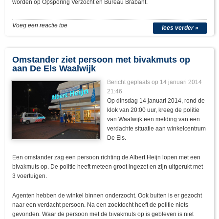
worden op Opsporing Verzocht en Bureau Brabant.
Voeg een reactie toe
lees verder »
Omstander ziet persoon met bivakmuts op
aan De Els Waalwijk
Bericht geplaats op 14 januari 2014
21:46
Op dinsdag 14 januari 2014, rond de
klok van 20:00 uur, kreeg de politie
van Waalwijk een melding van een
verdachte situatie aan winkelcentrum
De Els.
Een omstander zag een persoon richting de Albert Heijn lopen met een
bivakmuts op. De politie heeft meteen groot ingezet en zijn uitgerukt met
3 voertuigen.
Agenten hebben de winkel binnen onderzocht. Ook buiten is er gezocht
naar een verdacht persoon. Na een zoektocht heeft de politie niets
gevonden. Waar de persoon met de bivakmuts op is gebleven is niet