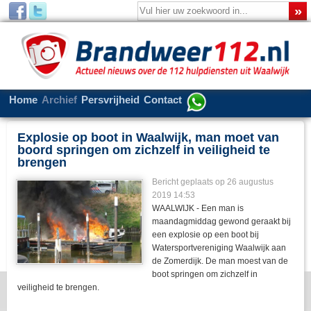
Home
Archief
Persvrijheid
Contact
Explosie op boot in Waalwijk, man moet van
boord springen om zichzelf in veiligheid te
brengen
Bericht geplaats op 26 augustus
2019 14:53
WAALWIJK - Een man is
maandagmiddag gewond geraakt bij
een explosie op een boot bij
Watersportvereniging Waalwijk aan
de Zomerdijk. De man moest van de
boot springen om zichzelf in
veiligheid te brengen.