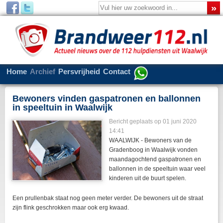
Home
Archief
Persvrijheid
Contact
Bewoners vinden gaspatronen en ballonnen
in speeltuin in Waalwijk
Bericht geplaats op 01 juni 2020
14:41
WAALWIJK - Bewoners van de
Gradenboog in Waalwijk vonden
maandagochtend gaspatronen en
ballonnen in de speeltuin waar veel
kinderen uit de buurt spelen.
Een prullenbak staat nog geen meter verder. De bewoners uit de straat
zijn flink geschrokken maar ook erg kwaad.