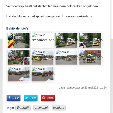
Vermoedelijk heeft het slachtoffer meerdere botbreuken opgelopen.
Het slachtoffer is met spoed overgebracht naar een ziekenhuis.
Bekijk de foto's:
Laatst aangepast op 23 mei 2024 11:24
Share
Share
Pin
on
on
It!
Facebook
Twitter
Waalwijk
emmahof
incident
Tags: