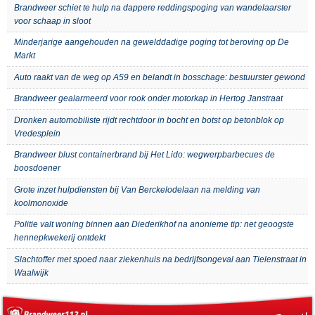
Brandweer schiet te hulp na dappere reddingspoging van wandelaarster
voor schaap in sloot
Minderjarige aangehouden na gewelddadige poging tot beroving op De
Markt
Auto raakt van de weg op A59 en belandt in bosschage: bestuurster gewond
Brandweer gealarmeerd voor rook onder motorkap in Hertog Janstraat
Dronken automobiliste rijdt rechtdoor in bocht en botst op betonblok op
Vredesplein
Brandweer blust containerbrand bij Het Lido: wegwerpbarbecues de
boosdoener
Grote inzet hulpdiensten bij Van Berckelodelaan na melding van
koolmonoxide
Politie valt woning binnen aan Diederikhof na anonieme tip: net geoogste
hennepkwekerij ontdekt
Slachtoffer met spoed naar ziekenhuis na bedrijfsongeval aan Tielenstraat in
Waalwijk