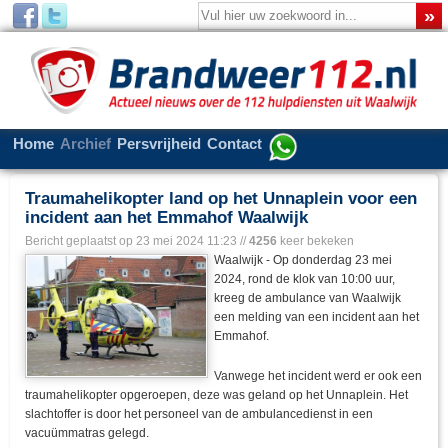
Home
Archief
Persvrijheid
Contact
Traumahelikopter land op het Unnaplein voor een
incident aan het Emmahof Waalwijk
Bericht geplaatst op
23 mei 2024 11:23
//
4256
keer bekeken
Waalwijk - Op donderdag 23 mei
2024, rond de klok van 10:00 uur,
kreeg de ambulance van Waalwijk
een melding van een incident aan het
Emmahof.
Vanwege het incident werd er ook een
traumahelikopter opgeroepen, deze was geland op het Unnaplein. Het
slachtoffer is door het personeel van de ambulancedienst in een
vacuümmatras gelegd.