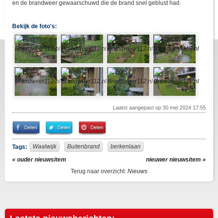
en de brandweer gewaarschuwd die de brand snel geblust had.
Bekijk de foto's:
Laatst aangepast op 30 mei 2024 17:55
Share
Share
Pin
on
on
It!
Facebook
Twitter
Waalwijk
Buitenbrand
berkenlaan
Tags:
« ouder nieuwsitem
nieuwer nieuwsitem »
Terug naar overzicht:
Nieuws