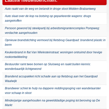
Laatste nieuwsberichten:
Auto raakt van de weg en belandt in droge sloot Midden-Brabantweg
Auto slaat over de kop na botsing op geparkeerde wagens: drugs
aangetroffen
Persoon gewond bij steekpartij bij arbeidsmigrantencomplex Pompweg:
verdachte aangehouden
Opnieuw brandstichting vermoed bij fietsbrug Gaardpad: brandend plastic in
berm
Keukenbrand in flat Van Wielesteinstraat: woningen ontruimd door hevige
rookontwikkeling
Bestuurder ramt twee bomen op Sluisweg en raakt buiten kennis:
wonderbaarlijk lichtgewond
Brandend accupakket richt schade aan op fietsbrug aan het Gaardpad
Waalwijk
Brandweer schiet te hulp na dappere reddingspoging van wandelaarster
voor schaap in sloot
Minderjarige aangehouden na gewelddadige poging tot beroving op De
Markt