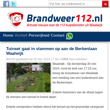
Home
Archief
Persvrijheid
Contact
Tuinset gaat in vlammen op aan de Berkenlaan
Waalwijk
Bericht geplaatst op
30 mei 2024 17:50
//
2456
keer bekeken
Waalwijk - Op donderdag 30 mei
2024, rond de klok van 17:10 uur,
kreeg de brandweer van Waalwijk
een melding van een buitenbrand aan
de Berkenlaan.
Enkele bewoners van de straat zagen
bij mensen een tuinset in brand staan.
Enkele omstanders hebben direct het tuinset op het grasveldje neergezet