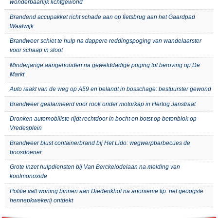
wonderbaarlijk lichtgewond
Brandend accupakket richt schade aan op fietsbrug aan het Gaardpad
Waalwijk
Brandweer schiet te hulp na dappere reddingspoging van wandelaarster
voor schaap in sloot
Minderjarige aangehouden na gewelddadige poging tot beroving op De
Markt
Auto raakt van de weg op A59 en belandt in bosschage: bestuurster gewond
Brandweer gealarmeerd voor rook onder motorkap in Hertog Janstraat
Dronken automobiliste rijdt rechtdoor in bocht en botst op betonblok op
Vredesplein
Brandweer blust containerbrand bij Het Lido: wegwerpbarbecues de
boosdoener
Grote inzet hulpdiensten bij Van Berckelodelaan na melding van
koolmonoxide
Politie valt woning binnen aan Diederikhof na anonieme tip: net geoogste
hennepkwekerij ontdekt