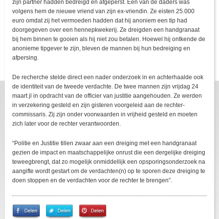
zijn partner hadden bedreigd en afgeperst. Een van de daders was
volgens hem de nieuwe vriend van zijn ex-vriendin. Ze eisten 25.000
euro omdat zij het vermoeden hadden dat hij anoniem een tip had
doorgegeven over een hennepkwekerij. Ze dreigden een handgranaat
bij hem binnen te gooien als hij niet zou betalen. Hoewel hij ontkende de
anonieme tipgever te zijn, bleven de mannen bij hun bedreiging en
afpersing.
De recherche stelde direct een nader onderzoek in en achterhaalde ook
de identiteit van de tweede verdachte. De twee mannen zijn vrijdag 24
maart jl in opdracht van de officier van justitie aangehouden. Ze werden
in verzekering gesteld en zijn gisteren voorgeleid aan de rechter-
commissaris. Zij zijn onder voorwaarden in vrijheid gesteld en moeten
zich later voor de rechter verantwoorden.
“Politie en Justitie tillen zwaar aan een dreiging met een handgranaat
gezien de impact en maatschappelijke onrust die een dergelijke dreiging
teweegbrengt, dat zo mogelijk onmiddellijk een opsporingsonderzoek na
aangifte wordt gestart om de verdachten(n) op te sporen deze dreiging te
doen stoppen en de verdachten voor de rechter te brengen”.
Share
Share
Pin
on
on
It!