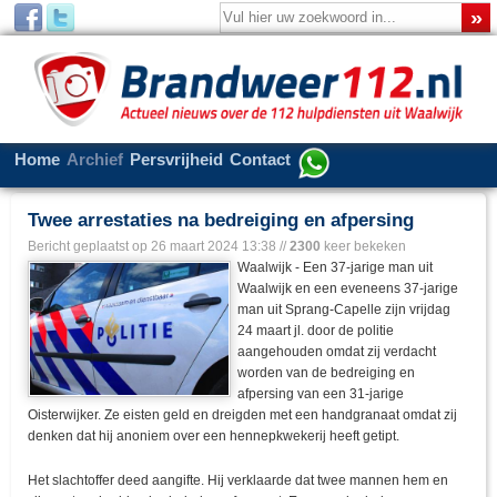
Home
Archief
Persvrijheid
Contact
Twee arrestaties na bedreiging en afpersing
Bericht geplaatst op
26 maart 2024 13:38
//
2300
keer bekeken
Waalwijk - Een 37-jarige man uit
Waalwijk en een eveneens 37-jarige
man uit Sprang-Capelle zijn vrijdag
24 maart jl. door de politie
aangehouden omdat zij verdacht
worden van de bedreiging en
afpersing van een 31-jarige
Oisterwijker. Ze eisten geld en dreigden met een handgranaat omdat zij
denken dat hij anoniem over een hennepkwekerij heeft getipt.
Het slachtoffer deed aangifte. Hij verklaarde dat twee mannen hem en