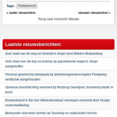
Facebook
Twitter
Politiebericht
Tags:
« ouder nieuwsitem
nieuwer nieuwsitem »
Terug naar overzicht:
Nieuws
Laatste nieuwsberichten:
Auto raakt van de weg en belandt in droge sloot Midden-Brabantweg
Auto slaat over de kop na botsing op geparkeerde wagens: drugs
aangetroffen
Persoon gewond bij steekpartij bij arbeidsmigrantencomplex Pompweg:
verdachte aangehouden
Opnieuw brandstichting vermoed bij fietsbrug Gaardpad: brandend plastic in
berm
Keukenbrand in flat Van Wielesteinstraat: woningen ontruimd door hevige
rookontwikkeling
Bestuurder ramt twee bomen op Sluisweg en raakt buiten kennis: